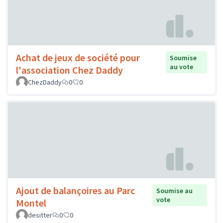
Achat de jeux de société pour
Soumise
au vote
l'association Chez Daddy
ChezDaddy
0
0
Ajout de balançoires au Parc
Soumise au
vote
Montel
desitter
0
0