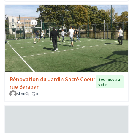
Rénovation du Jardin Sacré Coeur
Soumise au
vote
rue Baraban
Aliou
3
0