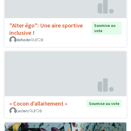
"Alter égo": Une aire sportive
Soumise au
vote
inclusive !
dehedin
3
0
« Cocon d’allaitement »
Soumise au vote
Leclerc
3
0