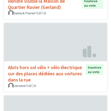
Rendre visible la Maison de
Soumise
au vote
Quartier Ravier (Gerland)
Yannick Poirier
0
0
Abris hors sol vélo + vélo électrique
Soumise
au vote
sur des places dédiées aux voitures
dans la rue
Jerome
0
0