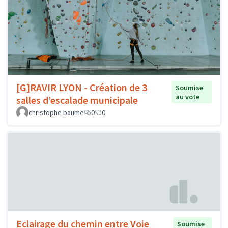
[G]RAVIR LYON - Création de 3
Soumise
au vote
salles d’escalade municipale
christophe baume
0
0
Eclairage du chemin entre Voie
Soumise