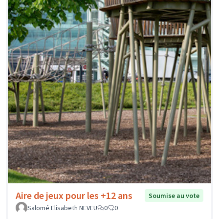
Aire de jeux pour les +12 ans
Soumise au vote
Salomé Elisabeth NEVEU
0
0