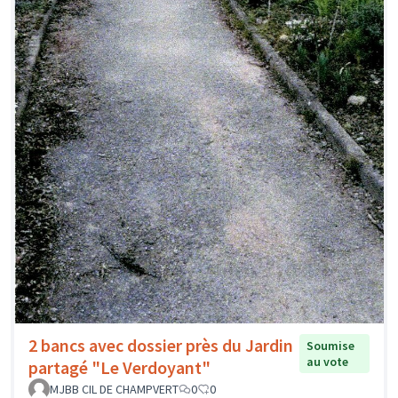
2 bancs avec dossier près du Jardin
Soumise
au vote
partagé "Le Verdoyant"
MJBB CIL DE CHAMPVERT
0
0