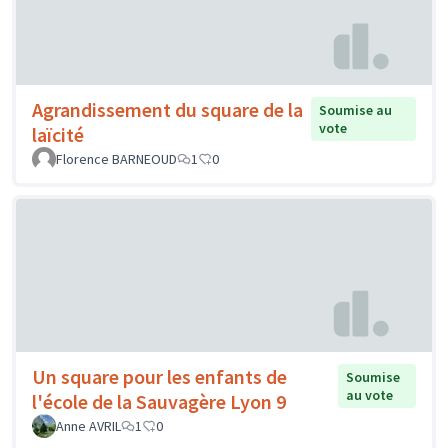
Agrandissement du square de la
Soumise au
vote
laïcité
Florence BARNEOUD
1
0
Un square pour les enfants de
Soumise
au vote
l'école de la Sauvagère Lyon 9
Anne AVRIL
1
0