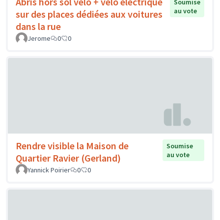
Abris hors sol vélo + vélo électrique
Soumise
au vote
sur des places dédiées aux voitures
dans la rue
Jerome
0
0
Rendre visible la Maison de
Soumise
au vote
Quartier Ravier (Gerland)
Yannick Poirier
0
0