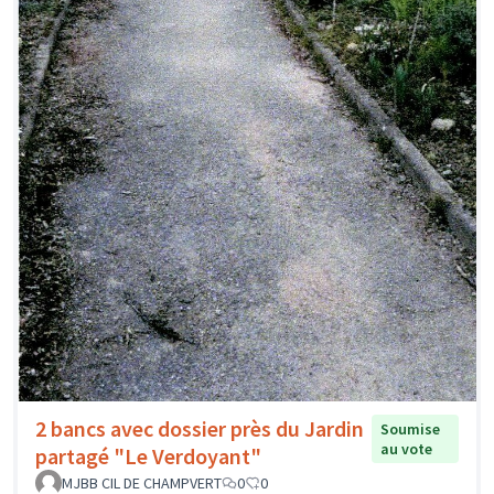
2 bancs avec dossier près du Jardin
Soumise
au vote
partagé "Le Verdoyant"
MJBB CIL DE CHAMPVERT
0
0