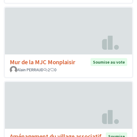
Mur de la MJC Monplaisir
Soumise au vote
Alain PERRAUD
2
0
Aménagement du village associatif,
Soumise