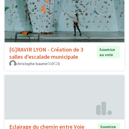
[G]RAVIR LYON - Création de 3
Soumise
au vote
salles d’escalade municipale
christophe baume
0
0
Eclairage du chemin entre Voie
Soumise