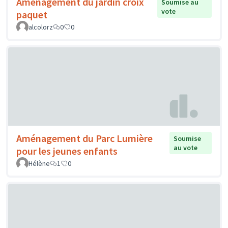
Aménagement du jardin croix
Soumise au
vote
paquet
alcolorz
0
0
Aménagement du Parc Lumière
Soumise
au vote
pour les jeunes enfants
Hélène
1
0