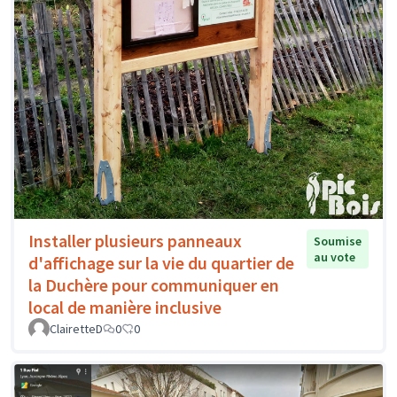
Installer plusieurs panneaux
Soumise
au vote
d'affichage sur la vie du quartier de
la Duchère pour communiquer en
local de manière inclusive
ClairetteD
0
0