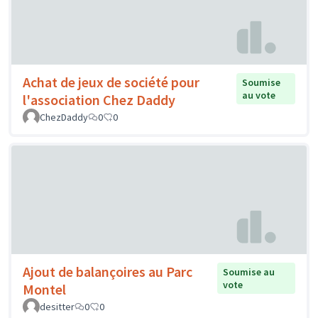
Achat de jeux de société pour
Soumise
au vote
l'association Chez Daddy
ChezDaddy
0
0
Ajout de balançoires au Parc
Soumise au
vote
Montel
desitter
0
0