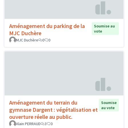
Aménagement du parking de la
Soumise au
vote
MJC Duchère
MJC Duchère
0
0
Aménagement du terrain du
Soumise
au vote
gymnase Dargent : végétalisation et
ouverture réelle au public.
Alain PERRAUD
3
0