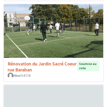
Rénovation du Jardin Sacré Coeur
Soumise au
vote
rue Baraban
Aliou
3
0