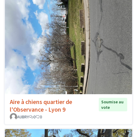
Aire à chiens quartier de
Soumise au
vote
l'Observance - Lyon 9
AUBRY
0
0