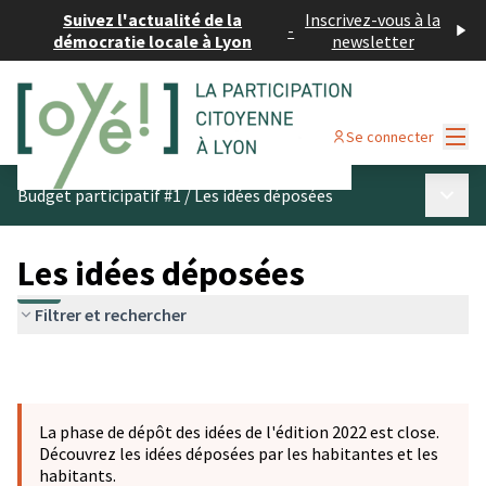
Suivez l'actualité de la
Inscrivez-vous à la
-
démocratie locale à Lyon
newsletter
Menu
Se connecter
Menu p
Budget participatif #1
/
Les idées déposées
Les idées déposées
Filtrer et rechercher
La phase de dépôt des idées de l'édition 2022 est close.
Découvrez les idées déposées par les habitantes et les
habitants.