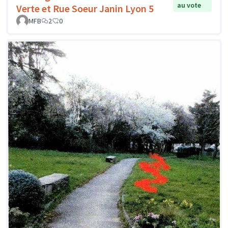
au vote
Verte et Rue Soeur Janin Lyon 5
MFB
2
0