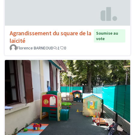
Agrandissement du square de la
Soumise au
vote
laïcité
Florence BARNEOUD
1
0