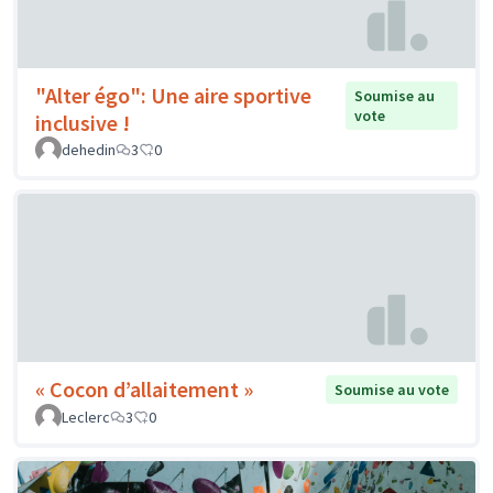
"Alter égo": Une aire sportive
Soumise au
vote
inclusive !
dehedin
3
0
« Cocon d’allaitement »
Soumise au vote
Leclerc
3
0