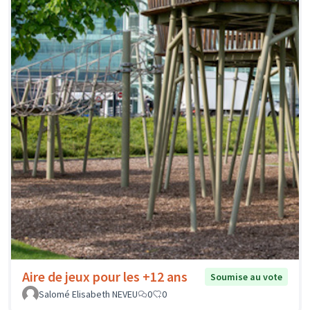
Aire de jeux pour les +12 ans
Soumise au vote
Salomé Elisabeth NEVEU
0
0