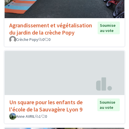
Agrandissement et végétalisation
Soumise
au vote
du jardin de la crèche Popy
Crèche Popy
0
0
Un square pour les enfants de
Soumise
au vote
l'école de la Sauvagère Lyon 9
Anne AVRIL
1
0