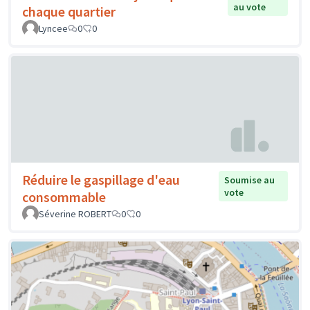
au vote
chaque quartier
Lyncee
0
0
Réduire le gaspillage d'eau
Soumise au
vote
consommable
Séverine ROBERT
0
0