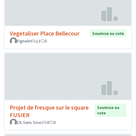
Vegetaliser Place Bellecour
Soumise au vote
Fignolet
13
0
Projet de fresque sur le square
Soumise au
vote
FUSIER
CIL Sans Souci
0
0