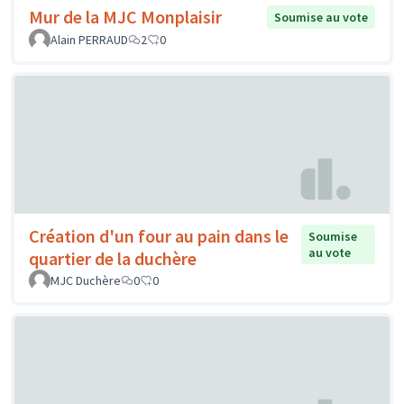
Mur de la MJC Monplaisir
Soumise au vote
Alain PERRAUD
2
0
Création d'un four au pain dans le
Soumise
au vote
quartier de la duchère
MJC Duchère
0
0