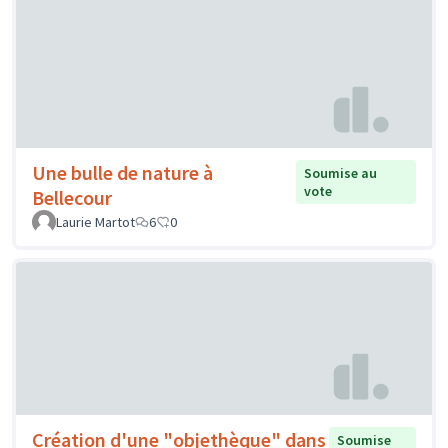
Une bulle de nature à
Soumise au
vote
Bellecour
Laurie Martot
6
0
Création d'une "objethèque" dans
Soumise