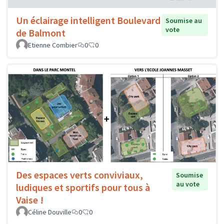
Un éclairage intelligent Boulevard
Soumise au
vote
de Balmont
Etienne Combier
0
0
Des espaces verts conviviaux,
Soumise
au vote
ludiques et sportifs pour tous à
Vaise !
Céline Douville
0
0