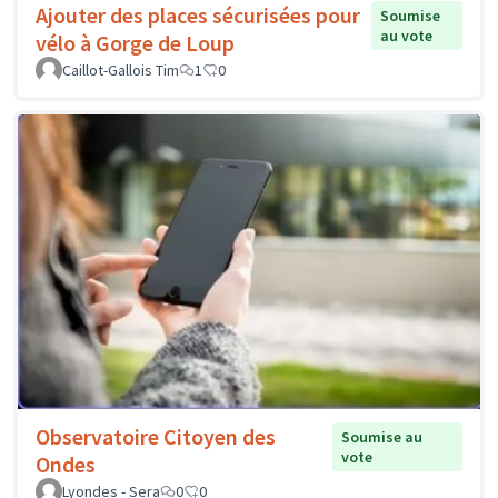
Ajouter des places sécurisées pour
Soumise
au vote
vélo à Gorge de Loup
Caillot-Gallois Tim
1
0
Observatoire Citoyen des
Soumise au
vote
Ondes
Lyondes - Sera
0
0