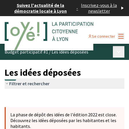
Suivez l'actualité de la
Inscrivez-vous à la
-
démocratie locale à Lyon
newsletter
Menu
Se connecter
Menu p
Budget participatif #1
/
Les idées déposées
Les idées déposées
Filtrer et rechercher
La phase de dépôt des idées de l'édition 2022 est close.
Découvrez les idées déposées par les habitantes et les
habitants.