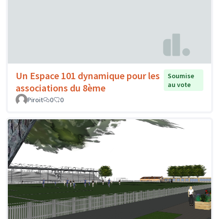
Un Espace 101 dynamique pour les
Soumise
au vote
associations du 8ème
Piroit
0
0