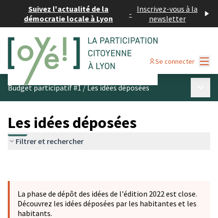
Suivez l'actualité de la
Inscrivez-vous à la
-
démocratie locale à Lyon
newsletter
Menu
Se connecter
Menu p
Budget participatif #1
/
Les idées déposées
Les idées déposées
Filtrer et rechercher
La phase de dépôt des idées de l'édition 2022 est close.
Découvrez les idées déposées par les habitantes et les
habitants.