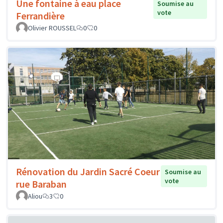
Une fontaine à eau place
Soumise au
vote
Ferrandière
Olivier ROUSSEL
0
0
Rénovation du Jardin Sacré Coeur
Soumise au
vote
rue Baraban
Aliou
3
0