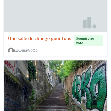
Une salle de change pour tous
Soumise au
vote
...
SOUABNI
0
0