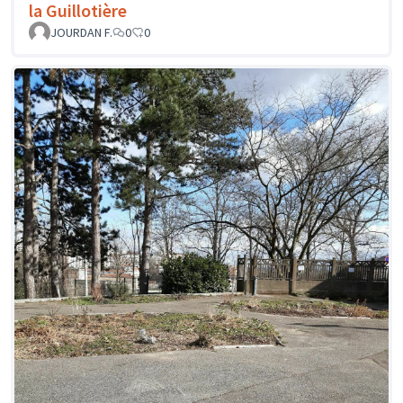
la Guillotière
JOURDAN F.
0
0