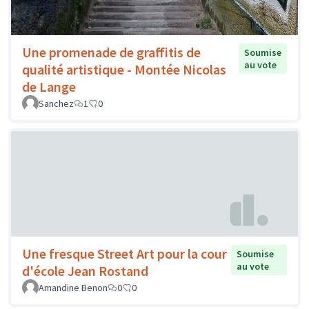
Une promenade de graffitis de
Soumise
au vote
qualité artistique - Montée Nicolas
de Lange
Sanchez
1
0
Une fresque Street Art pour la cour
Soumise
au vote
d'école Jean Rostand
Amandine Benon
0
0