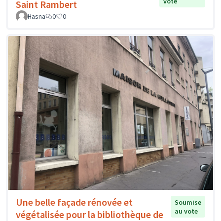
vote
Saint Rambert
Hasna
0
0
Une belle façade rénovée et
Soumise
au vote
végétalisée pour la bibliothèque de