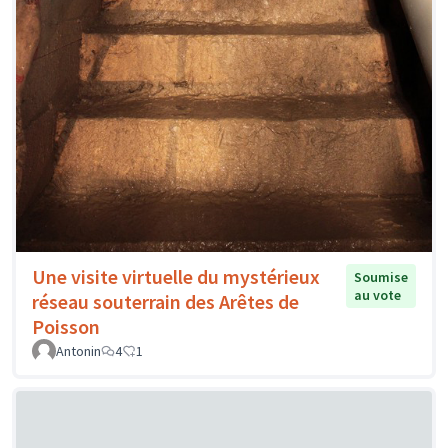
Une visite virtuelle du mystérieux
Soumise
au vote
réseau souterrain des Arêtes de
Poisson
Antonin
4
1