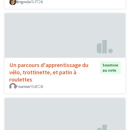
Brignola
7
0
Un parcours d'apprentissage du
Soumise
au vote
vélo, trottinette, et patin à
roulettes
Fournier
0
0