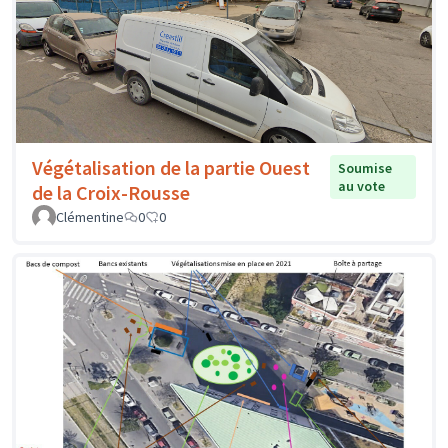
Végétalisation de la partie Ouest
Soumise
au vote
de la Croix-Rousse
Clémentine
0
0