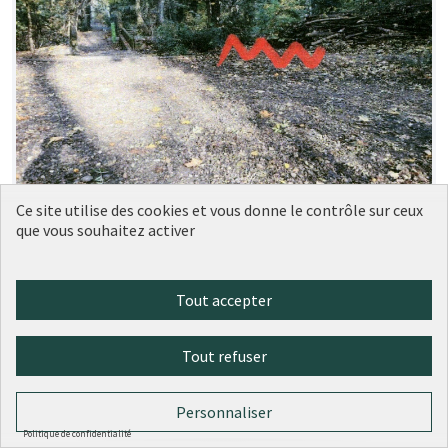
Un banc Parc de la Garde
Soumise au
Ce site utilise des cookies et vous donne le contrôle sur ceux
vote
que vous souhaitez activer
(5ème)
MJBB CIL DE CHAMPVERT
0
0
Tout accepter
Tout refuser
Personnaliser
Politique de confidentialité