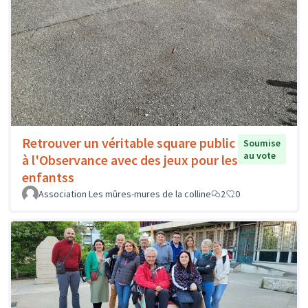
Retrouver un véritable square public
Soumise
au vote
à l'Observance avec des jeux pour les
enfantss
Association Les mûres-mures de la colline
2
0