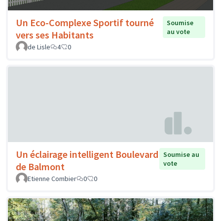
Un Eco-Complexe Sportif tourné
Soumise
au vote
vers ses Habitants
de Lisle
4
0
Un éclairage intelligent Boulevard
Soumise au
vote
de Balmont
Etienne Combier
0
0