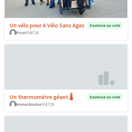
Un vélo pour A Vélo Sans Ages
Soumise au vote
Piroit
0
0
Un thermomètre géant 🌡️
Soumise au vote
Homardmatue
1
0