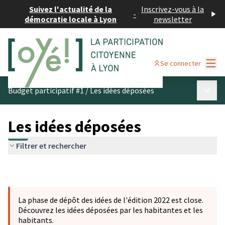
Suivez l'actualité de la
Inscrivez-vous à la
-
démocratie locale à Lyon
newsletter
Menu
Se connecter
Menu p
Budget participatif #1
/
Les idées déposées
Les idées déposées
Filtrer et rechercher
La phase de dépôt des idées de l'édition 2022 est close.
Découvrez les idées déposées par les habitantes et les
habitants.