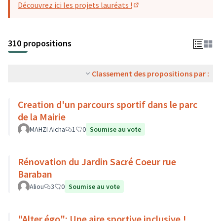
Découvrez ici les projets lauréats !
(S'ouvre dans un nouvel o
310 propositions
Classement des propositions par :
Creation d'un parcours sportif dans le parc
de la Mairie
MAHZI Aïcha
1
0
Soumise au vote
Rénovation du Jardin Sacré Coeur rue
Baraban
Aliou
3
0
Soumise au vote
"Alter égo": Une aire sportive inclusive !