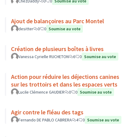
ChezDaddy
0
0
Soumise au vote
Ajout de balançoires au Parc Montel
desitter
0
0
Soumise au vote
Création de plusieurs boîtes à livres
Vanessa Cyrielle RUCHETON
6
0
Soumise au vote
Action pour réduire les déjections canines
sur les trottoirs et dans les espaces verts
Lucile Clémence GAUDIER
0
0
Soumise au vote
Agir contre le fléau des tags
Fernando DE PABLO CABRERA
4
0
Soumise au vote