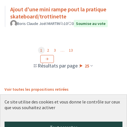
Ajout d'une mini rampe pout la pratique
skateboard/trottinette
Boris Claude Joël MARTIN
10
0
Soumise au vote
1
2
3
…
13
Résultats par page :
25
Voir toutes les propositions retirées
Ce site utilise des cookies et vous donne le contrôle sur ceux
que vous souhaitez activer
Conditions d'utilisation
Paramètres des cookies
Plateforme de participation citoyenne de la Ville de Lyon sur X
Plateforme de participation citoyenne de la Ville de Lyon sur Face
Plateforme de participation citoyenne de la Ville de Lyon sur 
Plateforme de participation citoyenne de la Ville de Lyo
Plateforme de participation citoyenne de la Ville d