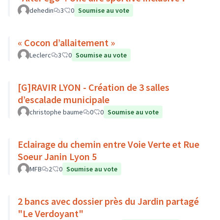
dehedin
3
0
Soumise au vote
« Cocon d’allaitement »
Leclerc
3
0
Soumise au vote
[G]RAVIR LYON - Création de 3 salles
d’escalade municipale
christophe baume
0
0
Soumise au vote
Eclairage du chemin entre Voie Verte et Rue
Soeur Janin Lyon 5
MFB
2
0
Soumise au vote
2 bancs avec dossier près du Jardin partagé
"Le Verdoyant"