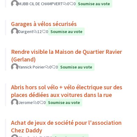
MJBB CIL DE CHAMPVERT
0
0
Soumise au vote
Garages à vélos sécurisés
Dargent
12
0
Soumise au vote
Rendre visible la Maison de Quartier Ravier
(Gerland)
Yannick Poirier
0
0
Soumise au vote
Abris hors sol vélo + vélo électrique sur des
places dédiées aux voitures dans la rue
Jerome
0
0
Soumise au vote
Achat de jeux de société pour l'association
Chez Daddy