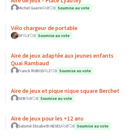
Aire de jeux - Place Lyautey
Michel Guerin
0
0
Soumise au vote
Vélo chargeur de portable
DF
3
0
Soumise au vote
Aire de jeux adaptée aux jeunes enfants
Quai Rambaud
Franck RUBOD
2
0
Soumise au vote
Aire de jeux et pique nique square Berchet
SEB
0
0
Soumise au vote
Aire de jeux pour les +12 ans
Salomé Elisabeth NEVEU
0
0
Soumise au vote