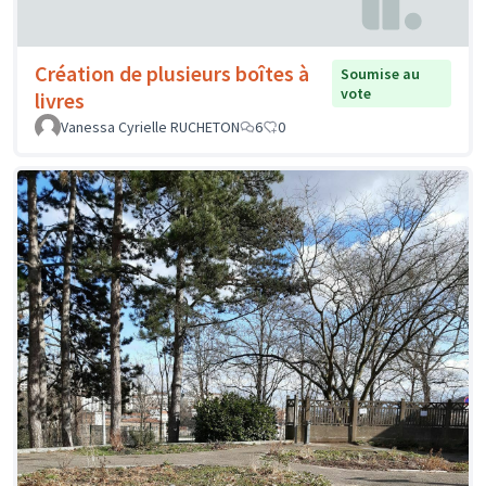
Création de plusieurs boîtes à
Soumise au
vote
livres
Vanessa Cyrielle RUCHETON
6
0