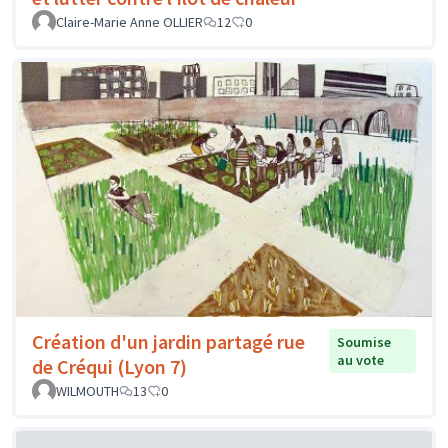
Claire-Marie Anne OLLIER
12
0
Création d'un jardin partagé rue
Soumise
au vote
de Créqui (Lyon 7)
WILMOUTH
13
0