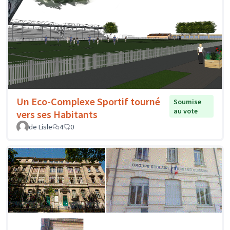
Un Eco-Complexe Sportif tourné
Soumise
au vote
vers ses Habitants
de Lisle
4
0