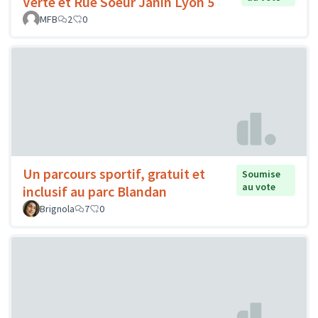
Verte et Rue Soeur Janin Lyon 5
MFB
2
0
Un parcours sportif, gratuit et
Soumise
au vote
inclusif au parc Blandan
Brignola
7
0