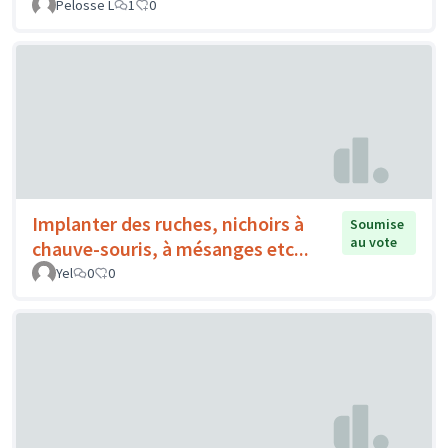
Pelosse L
1
0
Implanter des ruches, nichoirs à
Soumise
au vote
chauve-souris, à mésanges etc...
Yel
0
0