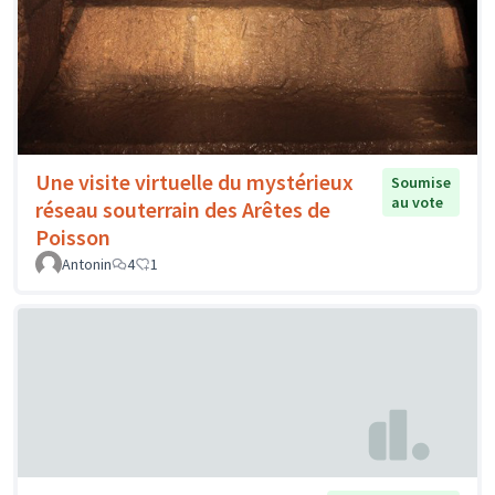
Une visite virtuelle du mystérieux
Soumise
au vote
réseau souterrain des Arêtes de
Poisson
Antonin
4
1