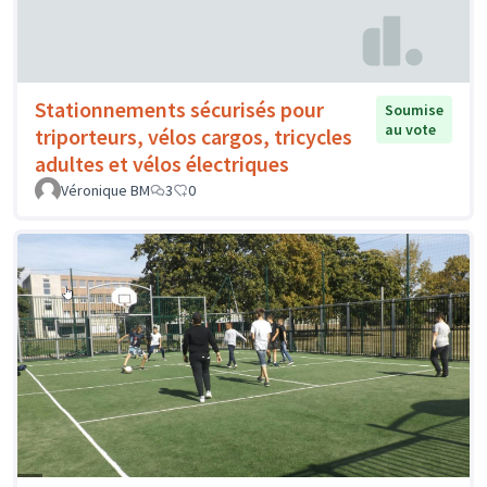
Stationnements sécurisés pour
Soumise
au vote
triporteurs, vélos cargos, tricycles
adultes et vélos électriques
Véronique BM
3
0