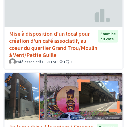
Mise à disposition d'un local pour
Soumise
au vote
création d'un café associatif, au
coeur du quartier Grand Trou/Moulin
à Vent/Petite Guille
café associatif LE VILLAGE
1
0