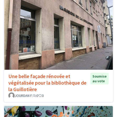
Une belle façade rénovée et
Soumise
au vote
végétalisée pour la bibliothèque de
la Guillotière
JOURDAN F.
0
0