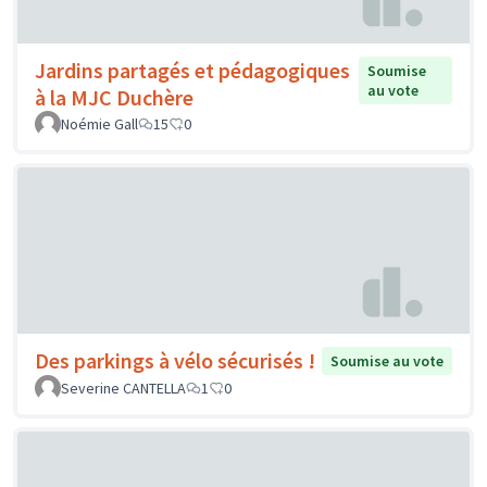
Jardins partagés et pédagogiques
Soumise
au vote
à la MJC Duchère
Noémie Gall
15
0
Des parkings à vélo sécurisés !
Soumise au vote
Severine CANTELLA
1
0