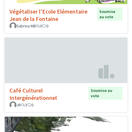
Végétaliser l'Ecole Elémentaire
Soumise
au vote
Jean de la Fontaine
Sabrina MB
0
0
Café Culturel
Soumise au
vote
Intergénérationnel
JR
3
0