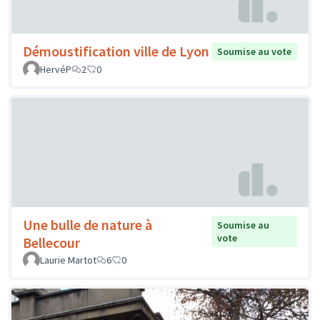
Démoustification ville de Lyon
Soumise au vote
HervéP
2
0
Une bulle de nature à
Soumise au
vote
Bellecour
Laurie Martot
6
0