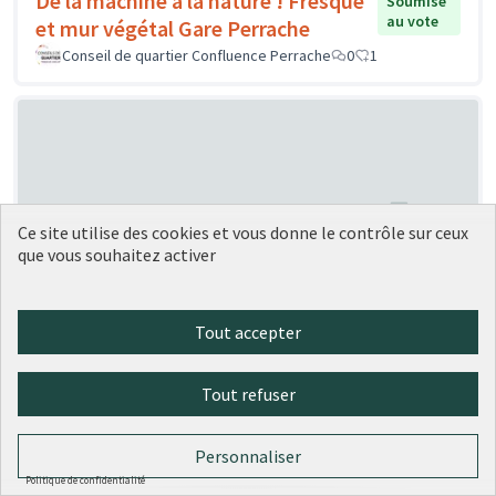
De la machine à la nature ! Fresque
Soumise
au vote
et mur végétal Gare Perrache
Conseil de quartier Confluence Perrache
0
1
Ce site utilise des cookies et vous donne le contrôle sur ceux
que vous souhaitez activer
Création de « ruches » à vélo
Soumise au vote
Carrouee
1
0
Tout accepter
Tout refuser
Personnaliser
Politique de confidentialité