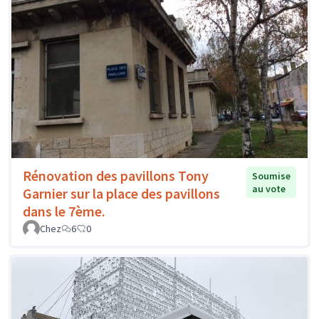
Rénovation des pavillons Tony
Soumise
au vote
Garnier sur la place des pavillons
dans le 7ème.
Chez
6
0