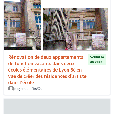
Rénovation de deux appartements
Soumise
au vote
de fonction vacants dans deux
écoles élémentaires de Lyon 5è en
vue de créer des résidences d’artiste
dans l'école
Roger GUIR
0
0