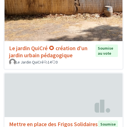
Le jardin QuiCré 🌻 création d’un
Soumise
au vote
jardin urbain pédagogique
Le Jardin QuiCré
14
0
Mettre en place des Frigos Solidaires
Soumise