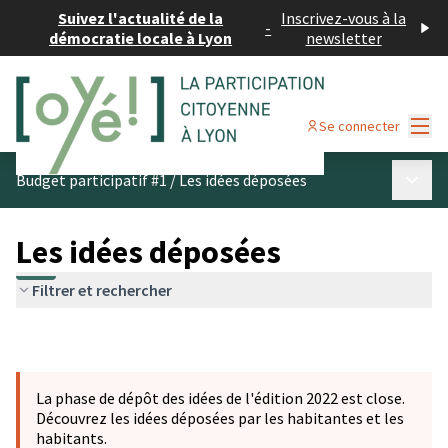
Suivez l'actualité de la
Inscrivez-vous à la
-
démocratie locale à Lyon
newsletter
Menu
Se connecter
Menu p
Budget participatif #1
/
Les idées déposées
Les idées déposées
Filtrer et rechercher
La phase de dépôt des idées de l'édition 2022 est close.
Découvrez les idées déposées par les habitantes et les
habitants.