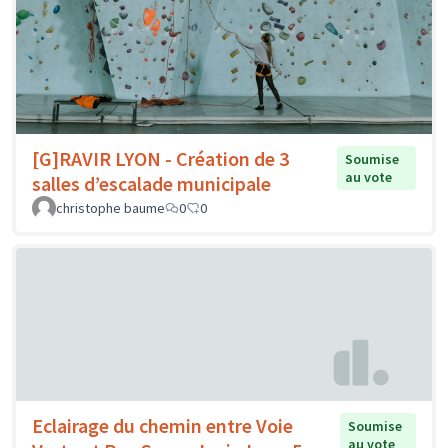
[G]RAVIR LYON - Création de 3
Soumise
au vote
salles d’escalade municipale
christophe baume
0
0
Eclairage du chemin entre Voie
Soumise
au vote