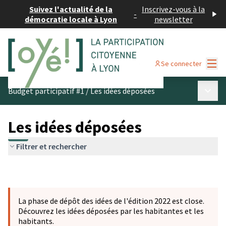
Suivez l'actualité de la
Inscrivez-vous à la
-
démocratie locale à Lyon
newsletter
Menu
Se connecter
Menu p
Budget participatif #1
/
Les idées déposées
Les idées déposées
Filtrer et rechercher
La phase de dépôt des idées de l'édition 2022 est close.
Découvrez les idées déposées par les habitantes et les
habitants.