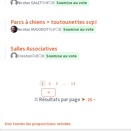
Nicolas GALET
9
0
Soumise au vote
Parcs à chiens + toutounettes svp!
Nicolas HUGODOT
3
0
Soumise au vote
Salles Associatives
Creston
0
0
Soumise au vote
1
2
3
…
13
Résultats par page :
25
Voir toutes les propositions retirées