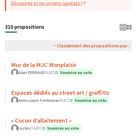
Découvrez ici les projets lauréats !
(S'ouvre dans un nouvel o
310 propositions
Classement des propositions par :
Mur de la MJC Monplaisir
Alain PERRAUD
2
0
Soumise au vote
Espaces dédiés au street art / graffitis
Anne-Laure Fonteneau
1
0
Soumise au vote
« Cocon d’allaitement »
Leclerc
3
0
Soumise au vote