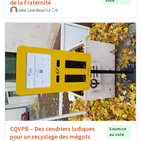
vote
de la Fraternité
Julie Lourdaux
1
0
CQVPB – Des cendriers ludiques
Soumise
au vote
pour un recyclage des mégots