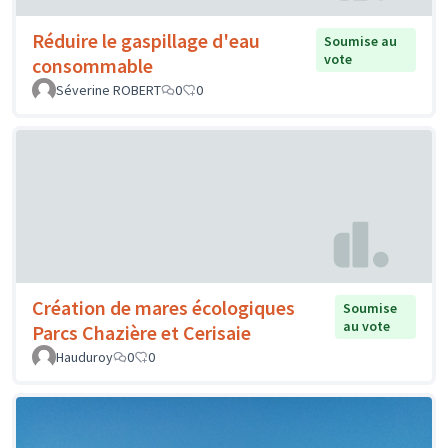
Réduire le gaspillage d'eau
Soumise au
vote
consommable
Séverine ROBERT
0
0
Création de mares écologiques
Soumise
au vote
Parcs Chazière et Cerisaie
Hauduroy
0
0