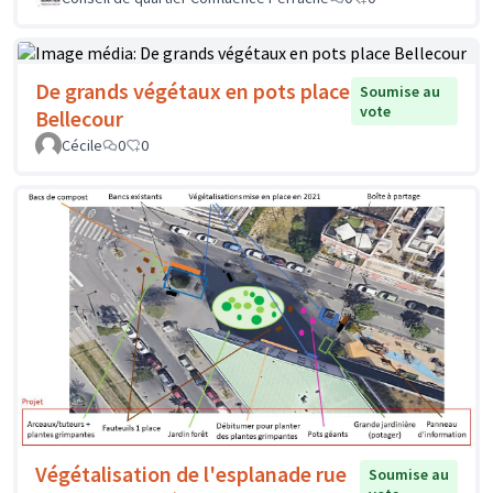
De grands végétaux en pots place
Soumise au
vote
Bellecour
Cécile
0
0
Végétalisation de l'esplanade rue
Soumise au