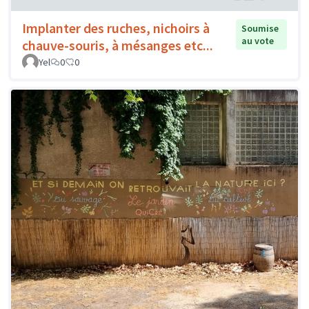
Implanter des ruches, nichoirs à
Soumise
au vote
chauve-souris, à mésanges etc...
Yel
0
0