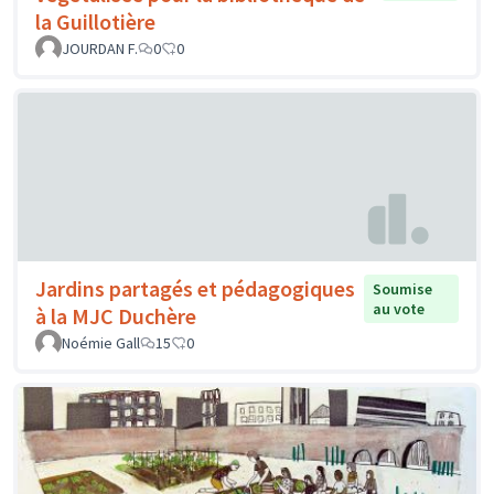
la Guillotière
JOURDAN F.
0
0
Jardins partagés et pédagogiques
Soumise
au vote
à la MJC Duchère
Noémie Gall
15
0