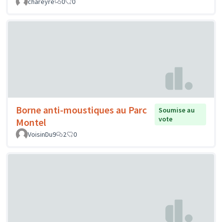
chareyre
0
0
Borne anti-moustiques au Parc
Soumise au
vote
Montel
VoisinDu9
2
0