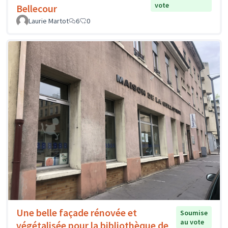
vote
Bellecour
Laurie Martot
6
0
Une belle façade rénovée et
Soumise
au vote
végétalisée pour la bibliothèque de