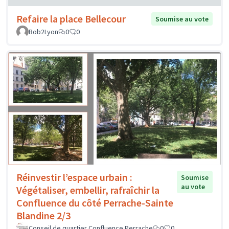
Refaire la place Bellecour
Soumise au vote
Bob2Lyon
0
0
Réinvestir l’espace urbain :
Soumise
au vote
Végétaliser, embellir, rafraîchir la
Confluence du côté Perrache-Sainte
Blandine 2/3
Conseil de quartier Confluence Perrache
0
0