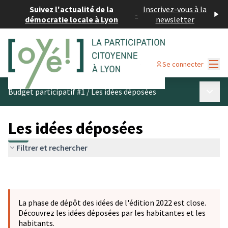
Suivez l'actualité de la
Inscrivez-vous à la
-
démocratie locale à Lyon
newsletter
Menu
Se connecter
Menu p
Budget participatif #1
/
Les idées déposées
Les idées déposées
Filtrer et rechercher
La phase de dépôt des idées de l'édition 2022 est close.
Découvrez les idées déposées par les habitantes et les
habitants.