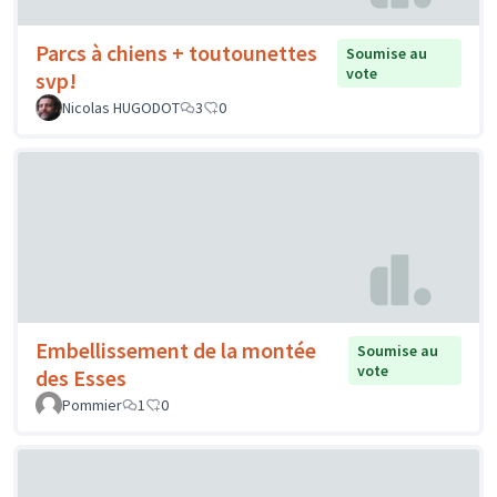
Parcs à chiens + toutounettes
Soumise au
vote
svp!
Nicolas HUGODOT
3
0
Embellissement de la montée
Soumise au
vote
des Esses
Pommier
1
0