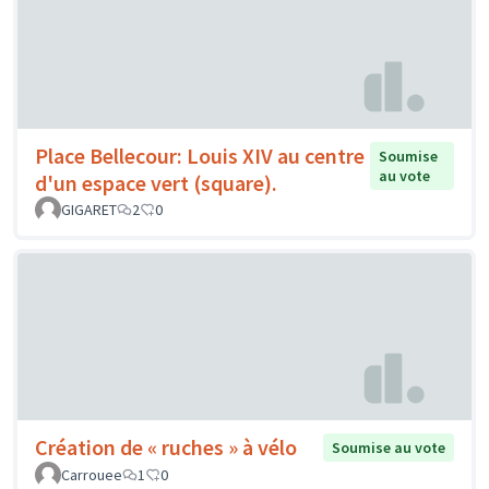
Place Bellecour: Louis XIV au centre
Soumise
au vote
d'un espace vert (square).
GIGARET
2
0
Création de « ruches » à vélo
Soumise au vote
Carrouee
1
0