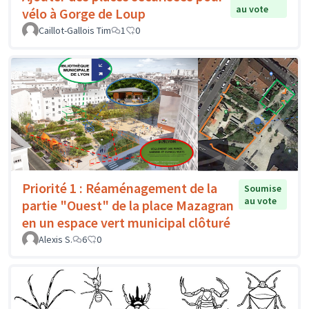
au vote
vélo à Gorge de Loup
Caillot-Gallois Tim
1
0
Priorité 1 : Réaménagement de la
Soumise
au vote
partie "Ouest" de la place Mazagran
en un espace vert municipal clôturé
Alexis S.
6
0