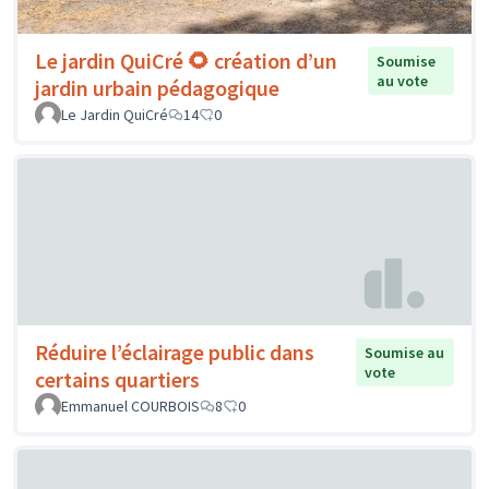
Le jardin QuiCré 🌻 création d’un
Soumise
au vote
jardin urbain pédagogique
Le Jardin QuiCré
14
0
Réduire l’éclairage public dans
Soumise au
vote
certains quartiers
Emmanuel COURBOIS
8
0