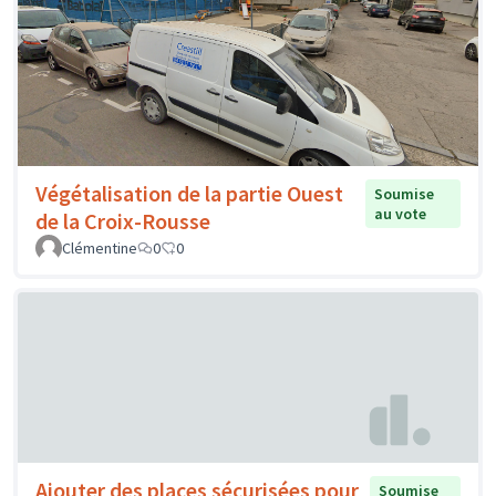
Végétalisation de la partie Ouest
Soumise
au vote
de la Croix-Rousse
Clémentine
0
0
Ajouter des places sécurisées pour
Soumise