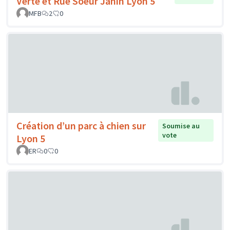
Verte et Rue Soeur Janin Lyon 5
MFB
2
0
Création d’un parc à chien sur
Soumise au
vote
Lyon 5
ER
0
0