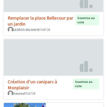
Remplacer la place Bellecour par
Soumise au
vote
un jardin
LEGROS-DELAHAYE
0
0
Création d'un caniparc à
Soumise au
vote
Monplaisir
Sauzeat
2
0