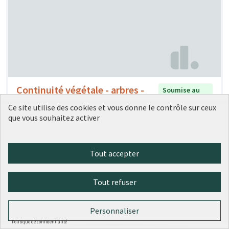
Continuité végétale - arbres -
Soumise au
vote
nichoirs
Ce site utilise des cookies et vous donne le contrôle sur ceux
Bob2Lyon
1
0
que vous souhaitez activer
Tout accepter
Tout refuser
Personnaliser
Politique de confidentialité
Faire quelque chose de cette
Soumise au