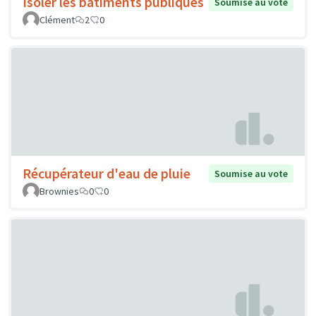
Isoler les bâtiments publiques
Soumise au vote
Clément
2
0
Récupérateur d'eau de pluie
Soumise au vote
Brownies
0
0