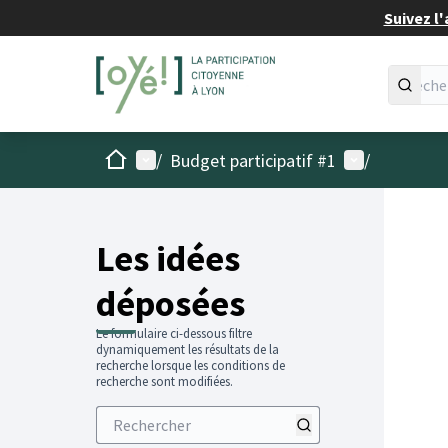
Suivez l'
Accueil
Menu principal
Menu utilisat
/
Budget participatif #1
/
Les idées
déposées
Le formulaire ci-dessous filtre
dynamiquement les résultats de la
recherche lorsque les conditions de
recherche sont modifiées.