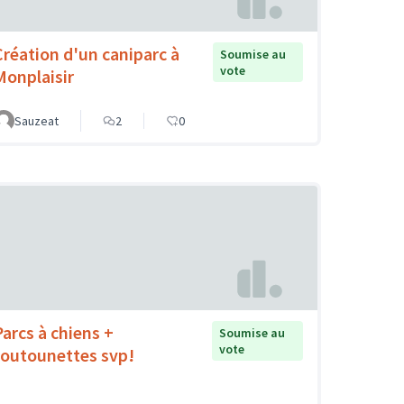
Création d'un caniparc à
Soumise au
vote
Monplaisir
Sauzeat
2
0
Parcs à chiens +
Soumise au
vote
toutounettes svp!