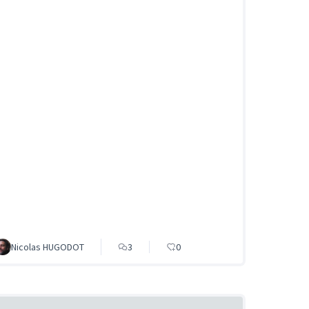
Nicolas HUGODOT
3
0