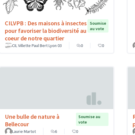
CILVPB : Des maisons à insectes
Soumise
au vote
pour favoriser la biodiversité au
coeur de notre quartier
CIL Villette Paul Bert Lyon 03
0
0
Une bulle de nature à
Soumise au
vote
Bellecour
Laurie Martot
6
0