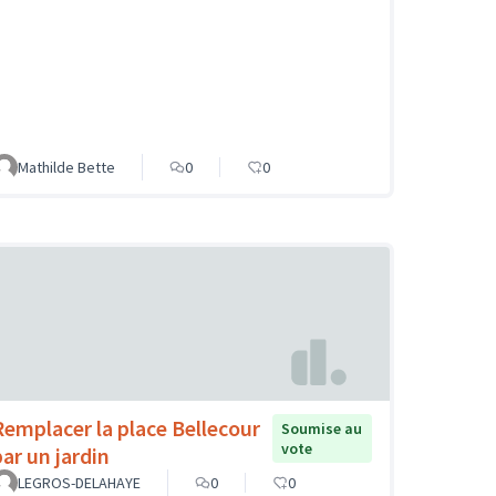
Mathilde Bette
0
0
Remplacer la place Bellecour
Soumise au
vote
par un jardin
LEGROS-DELAHAYE
0
0