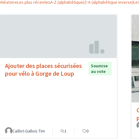
Aléatoire
Les plus récentes
A-Z (alphabétique)
Z-A (alphabétique inverse)
Le
Ajouter des places sécurisées
Soumise
au vote
pour vélo à Gorge de Loup
Caillot-Gallois Tim
1
0