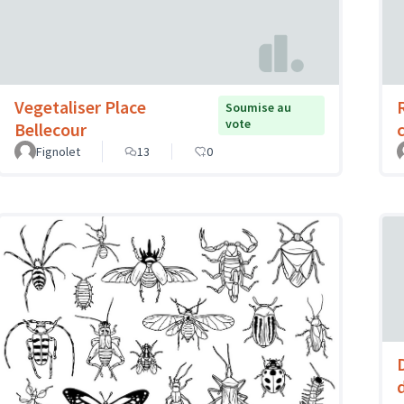
Vegetaliser Place
Soumise au
vote
Bellecour
Fignolet
13
0