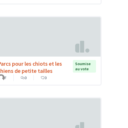
Parcs pour les chiots et les
Soumise
au vote
hiens de petite tailles
F
0
0