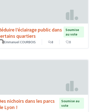
Réduire l’éclairage public dans
Soumise
au vote
certains quartiers
Emmanuel COURBOIS
8
0
Des nichoirs dans les parcs
Soumise au
vote
de Lyon !