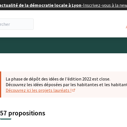
actualité de la démocratie locale à Lyon
-
Inscrivez-vous à la ne
eur
La phase de dépôt des idées de l'édition 2022 est close.
Découvrez les idées déposées par les habitantes et les habitan
Découvrez ici les projets lauréats !
(S'ouvre dans un nouvel ongl
57 propositions