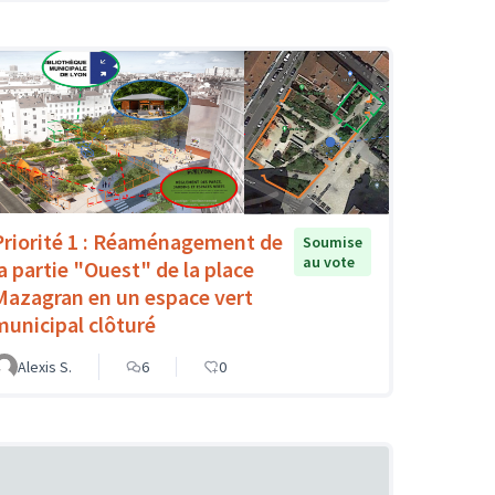
Priorité 1 : Réaménagement de
Soumise
au vote
la partie "Ouest" de la place
Mazagran en un espace vert
municipal clôturé
Alexis S.
6
0