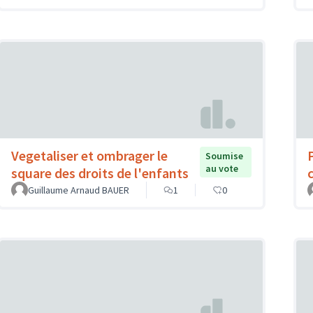
Vegetaliser et ombrager le
Soumise
au vote
square des droits de l'enfants
c
Guillaume Arnaud BAUER
1
0