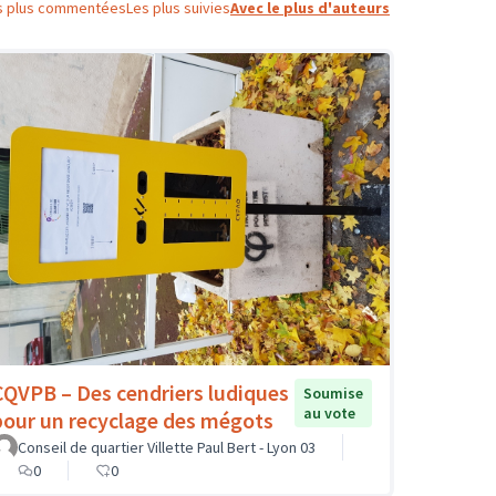
s plus commentées
Les plus suivies
Avec le plus d'auteurs
CQVPB – Des cendriers ludiques
Soumise
au vote
pour un recyclage des mégots
Conseil de quartier Villette Paul Bert - Lyon 03
0
0