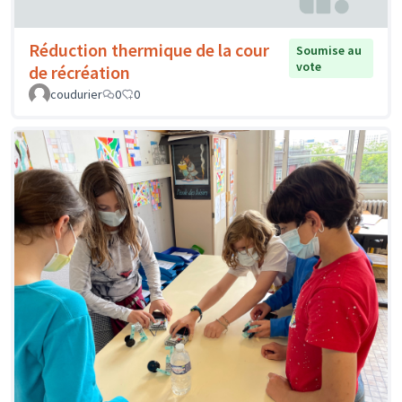
Réduction thermique de la cour
Soumise au
vote
de récréation
coudurier
0
0