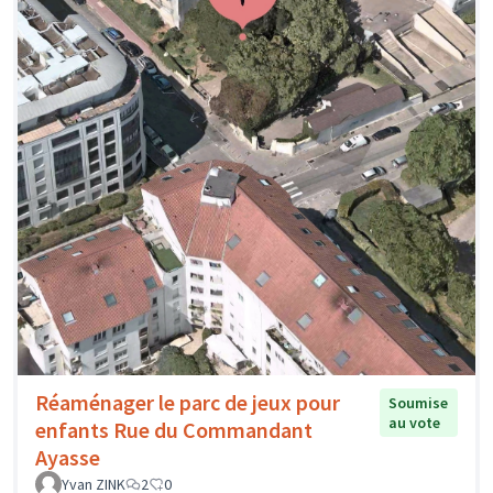
Réaménager le parc de jeux pour
Soumise
au vote
enfants Rue du Commandant
Ayasse
Yvan ZINK
2
0