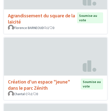
Agrandissement du square de la
Soumise au
vote
laïcité
Florence BARNEOUD
1
0
Création d'un espace "jeune"
Soumise au
vote
dans le parc Zénith
Chantal C
1
0