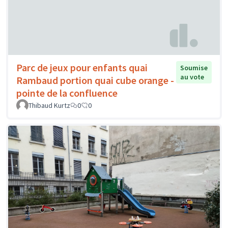
Parc de jeux pour enfants quai
Soumise
au vote
Rambaud portion quai cube orange -
pointe de la confluence
Thibaud Kurtz
0
0