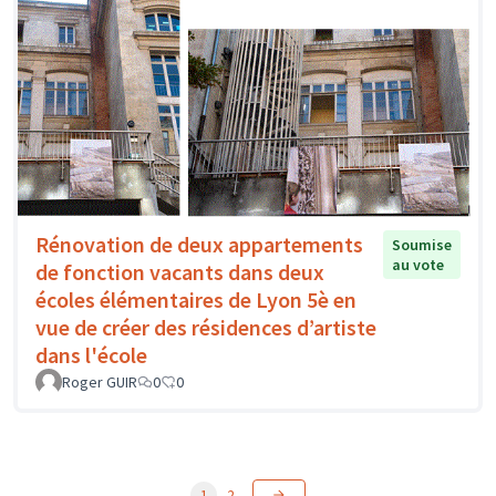
Rénovation de deux appartements
Soumise
au vote
de fonction vacants dans deux
écoles élémentaires de Lyon 5è en
vue de créer des résidences d’artiste
dans l'école
Roger GUIR
0
0
1
2