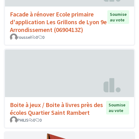
Facade à rénover Ecole primaire
Soumise
au vote
d'application Les Grillons de Lyon 9e
Arrondissement (0690413Z)
roussel
0
0
Boite à jeux / Boite à livres près des
Soumise
au vote
écoles Quartier Saint Rambert
PHILIS
0
0