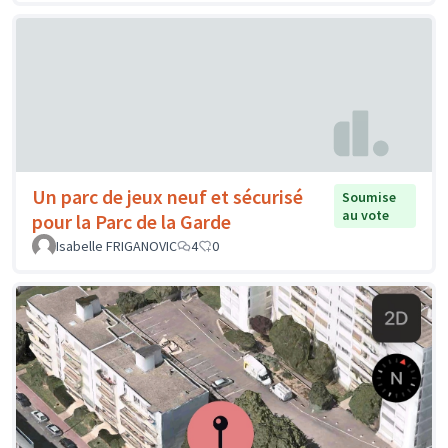
Un parc de jeux neuf et sécurisé
Soumise
au vote
pour la Parc de la Garde
Isabelle FRIGANOVIC
4
0