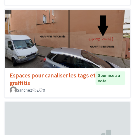
Espaces pour canaliser les tags et
Soumise au
vote
graffitis
Sanchez
2
0