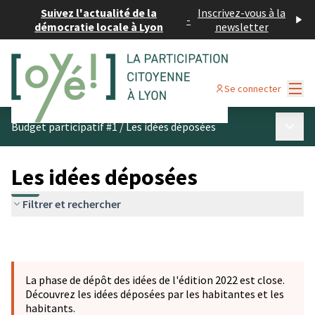
Suivez l'actualité de la
Inscrivez-vous à la
-
démocratie locale à Lyon
newsletter
Menu
Se connecter
Menu p
Budget participatif #1
/
Les idées déposées
Les idées déposées
Filtrer et rechercher
La phase de dépôt des idées de l'édition 2022 est close.
Découvrez les idées déposées par les habitantes et les
habitants.