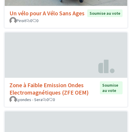
Un vélo pour A Vélo Sans Ages
Soumise au vote
Piroit
0
0
Zone à Faible Emission Ondes
Soumise
au vote
Electromagnétiques (ZFE OEM)
Lyondes - Sera
0
0