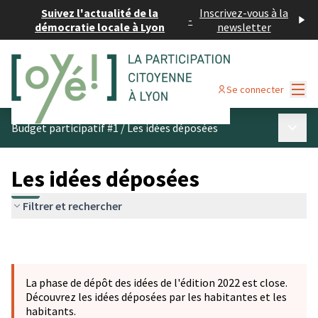
Suivez l'actualité de la
Inscrivez-vous à la
-
démocratie locale à Lyon
newsletter
Menu
Se connecter
Menu p
Budget participatif #1
/
Les idées déposées
Les idées déposées
Filtrer et rechercher
La phase de dépôt des idées de l'édition 2022 est close.
Découvrez les idées déposées par les habitantes et les
habitants.