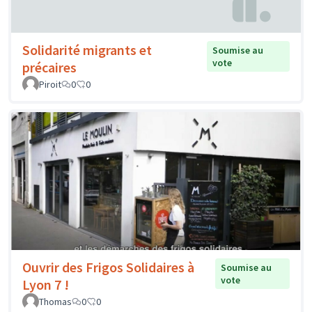
Solidarité migrants et
Soumise au
vote
précaires
Piroit
0
0
Ouvrir des Frigos Solidaires à
Soumise au
vote
Lyon 7 !
Thomas
0
0