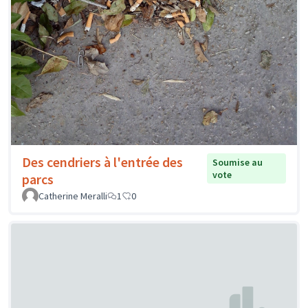
Des cendriers à l'entrée des
Soumise au
vote
parcs
Catherine Meralli
1
0