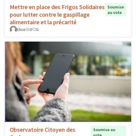
Mettre en place des Frigos Solidaires
Soumise
au vote
pour lutter contre le gaspillage
alimentaire et la précarité
Elise
0
0
Observatoire Citoyen des
Soumise au
vote