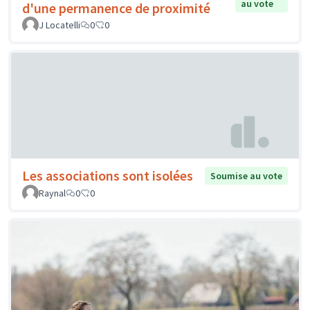
au vote
d'une permanence de proximité
J Locatelli
0
0
Les associations sont isolées
Soumise au vote
Raynal
0
0