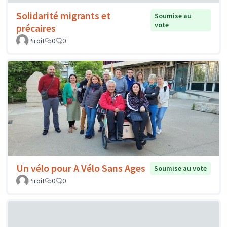
Solidarité migrants et
Soumise au
vote
précaires
Piroit
0
0
Un vélo pour A Vélo Sans Ages
Soumise au vote
Piroit
0
0