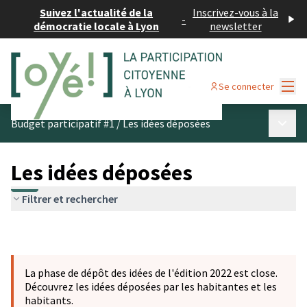
Suivez l'actualité de la
Inscrivez-vous à la
-
démocratie locale à Lyon
newsletter
Menu
Se connecter
Menu p
Budget participatif #1
/
Les idées déposées
Les idées déposées
Filtrer et rechercher
La phase de dépôt des idées de l'édition 2022 est close.
Découvrez les idées déposées par les habitantes et les
habitants.