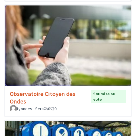
Observatoire Citoyen des
Soumise au
vote
Ondes
Lyondes - Sera
0
0