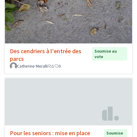
Des cendriers à l'entrée des
Soumise au
vote
parcs
Catherine Meralli
1
0
Pour les seniors : mise en place
Soumise