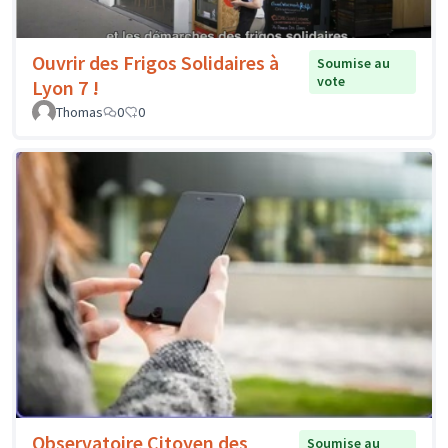
Ouvrir des Frigos Solidaires à
Soumise au
vote
Lyon 7 !
Thomas
0
0
Observatoire Citoyen des
Soumise au