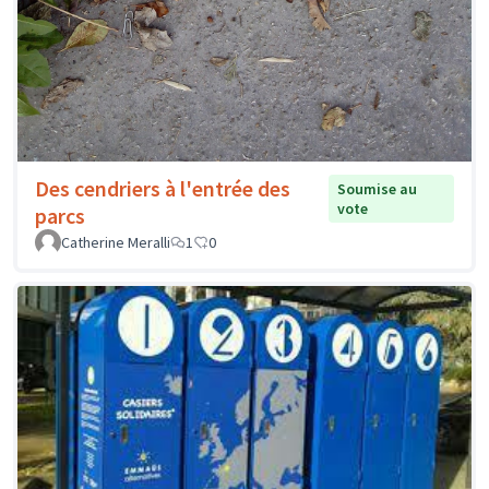
Des cendriers à l'entrée des
Soumise au
vote
parcs
Catherine Meralli
1
0