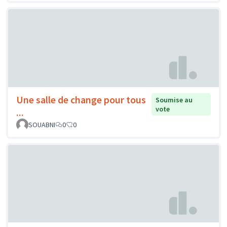
Une salle de change pour tous
Soumise au
vote
...
SOUABNI
0
0