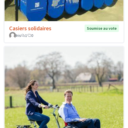
Casiers solidaires
Soumise au vote
Iris
1
0