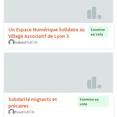
Un Espace Numérique Solidaire au
Soumise
au vote
Village Associatif de Lyon 3
Galland
0
0
Solidarité migrants et
Soumise au
vote
précaires
Piroit
0
0