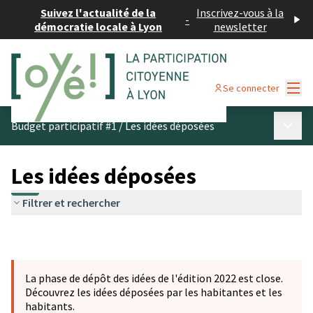
Suivez l'actualité de la
Inscrivez-vous à la
-
démocratie locale à Lyon
newsletter
Menu
Se connecter
Menu p
Budget participatif #1
/
Les idées déposées
Les idées déposées
Filtrer et rechercher
La phase de dépôt des idées de l'édition 2022 est close.
Découvrez les idées déposées par les habitantes et les
habitants.