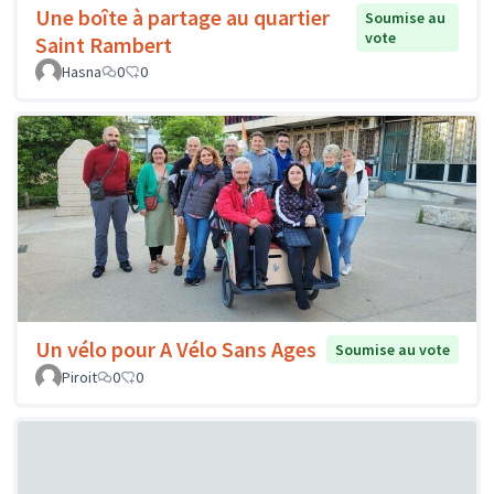
Une boîte à partage au quartier
Soumise au
vote
Saint Rambert
Hasna
0
0
Un vélo pour A Vélo Sans Ages
Soumise au vote
Piroit
0
0