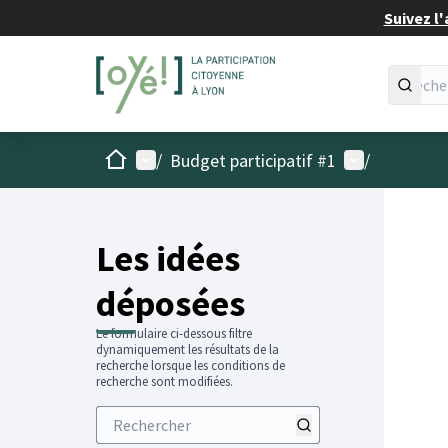
Suivez l'
Accueil
Menu principal
Menu utilisat
/
Budget participatif #1
/
Les idées
déposées
Le formulaire ci-dessous filtre
dynamiquement les résultats de la
recherche lorsque les conditions de
recherche sont modifiées.