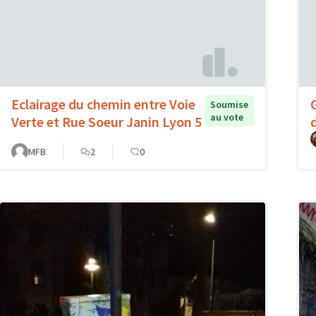
Eclairage du chemin entre Voie
Soumise
au vote
Verte et Rue Soeur Janin Lyon 5
d
MFB
2
0