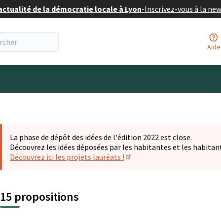
actualité de la démocratie locale à Lyon
-
Inscrivez-vous à la ne
Aide
eur
La phase de dépôt des idées de l'édition 2022 est close.
Découvrez les idées déposées par les habitantes et les habitan
Découvrez ici les projets lauréats !
(S'ouvre dans un nouvel ongl
15 propositions