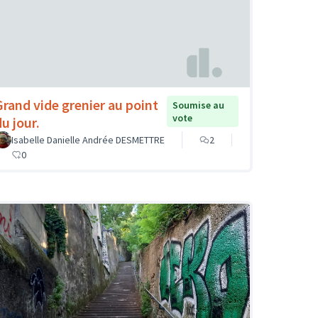
Grand vide grenier au point
Soumise au
vote
u jour.
Isabelle Danielle Andrée DESMETTRE
2
0