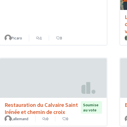
L
Picaro
1
0
Restauration du Calvaire Saint
Soumise
au vote
Irénée et chemin de croix
Lallemand
0
0