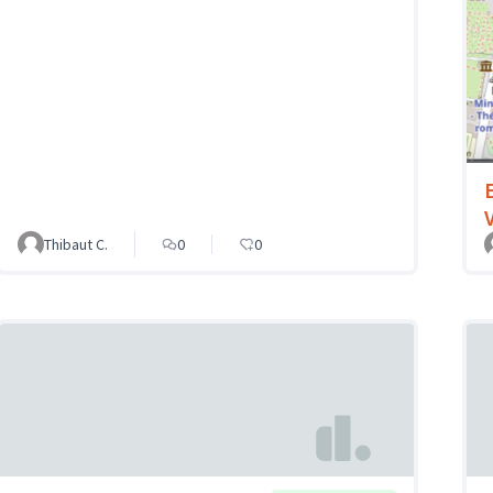
Thibaut C.
0
0