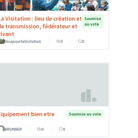
a Visitation : lieu de création et
Soumise
au vote
de transmission, fédérateur et
vivant
VisapourlaVisitation
0
0
Equipement bien etre
Soumise au vote
BRUNNER
0
0