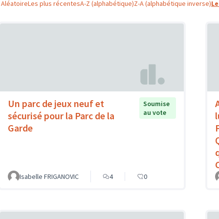
Aléatoire
Les plus récentes
A-Z (alphabétique)
Z-A (alphabétique inverse)
Le
Un parc de jeux neuf et
Soumise
au vote
sécurisé pour la Parc de la
Garde
Isabelle FRIGANOVIC
4
0