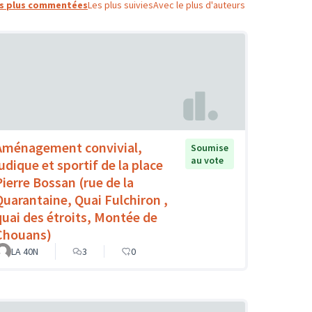
s plus commentées
Les plus suivies
Avec le plus d'auteurs
Aménagement convivial,
Soumise
au vote
ludique et sportif de la place
Pierre Bossan (rue de la
Quarantaine, Quai Fulchiron ,
quai des étroits, Montée de
Chouans)
LA 40N
3
0