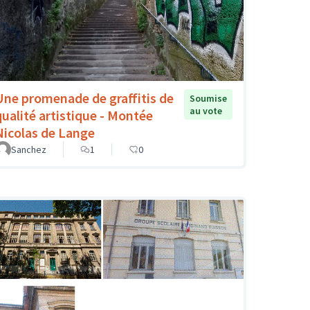
Une promenade de graffitis de
Soumise
au vote
qualité artistique - Montée
Nicolas de Lange
Sanchez
1
0