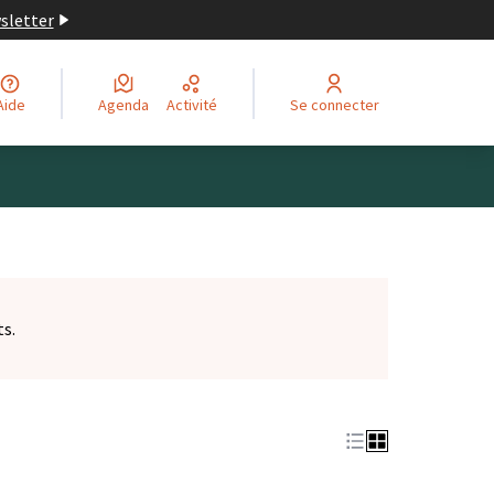
wsletter
Aide
Agenda
Activité
Se connecter
ts.
et)