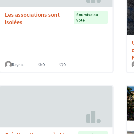
Les associations sont
Soumise au
vote
isolées
Raynal
0
0