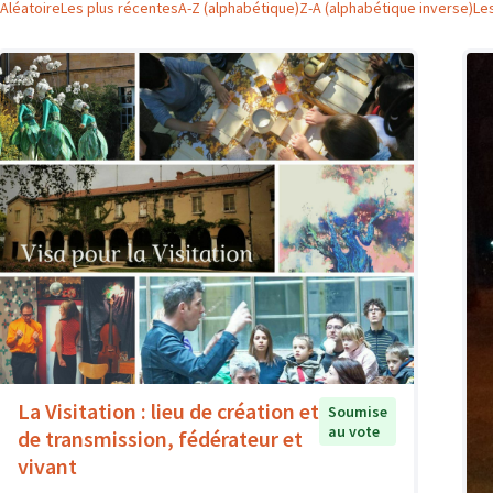
Aléatoire
Les plus récentes
A-Z (alphabétique)
Z-A (alphabétique inverse)
Le
La Visitation : lieu de création et
Soumise
au vote
de transmission, fédérateur et
vivant