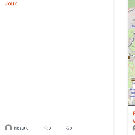
Jour
Thibaut C.
0
0