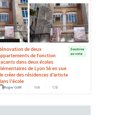
Rénovation de deux
Soumise
au vote
appartements de fonction
vacants dans deux écoles
élémentaires de Lyon 5è en vue
de créer des résidences d’artiste
dans l'école
Roger GUIR
0
0