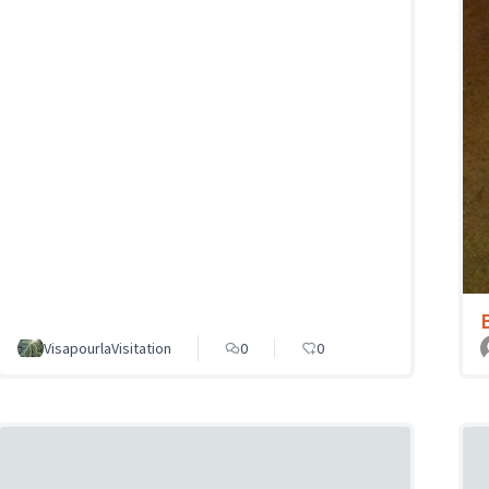
VisapourlaVisitation
0
0