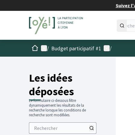
Suivez l'
Accueil
Menu principal
Menu utilisat
/
Budget participatif #1
/
Les idées
déposées
Le formulaire ci-dessous filtre
dynamiquement les résultats de la
recherche lorsque les conditions de
recherche sont modifiées.