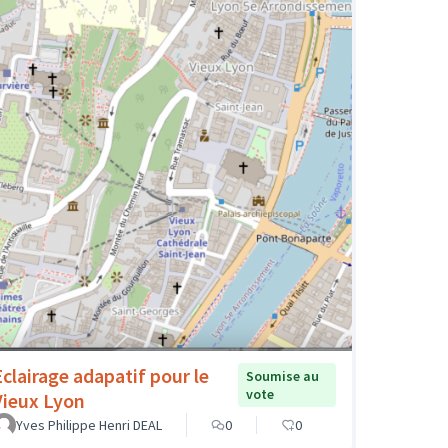
Eclairage adapatif pour le
Soumise au
vote
Vieux Lyon
Yves Philippe Henri DEAL
0
0