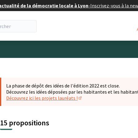
actualité de la démocratie locale à Lyon
-
Inscrivez-vous à la ne
eur
La phase de dépôt des idées de l'édition 2022 est close.
Découvrez les idées déposées par les habitantes et les habitan
Découvrez ici les projets lauréats !
(S'ouvre dans un nouvel ongl
15 propositions