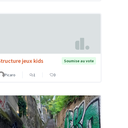
Structure jeux kids
Soumise au vote
Picaro
1
0