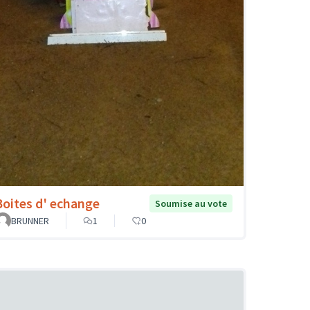
Boites d' echange
Soumise au vote
BRUNNER
1
0