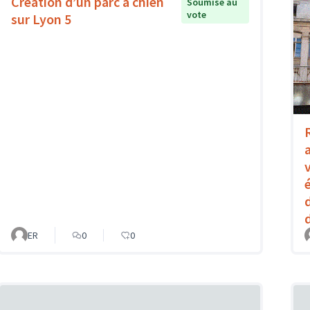
Création d’un parc à chien
Soumise au
vote
sur Lyon 5
ER
0
0