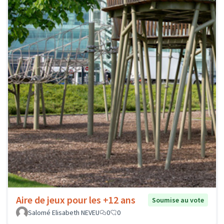
Aire de jeux pour les +12 ans
Soumise au vote
Salomé Elisabeth NEVEU
0
0