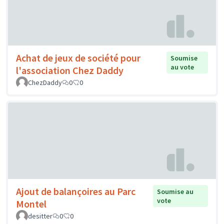
Achat de jeux de société pour
Soumise
au vote
l'association Chez Daddy
ChezDaddy
0
0
Ajout de balançoires au Parc
Soumise au
vote
Montel
desitter
0
0