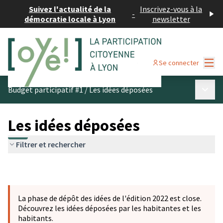
Suivez l'actualité de la
Inscrivez-vous à la
-
démocratie locale à Lyon
newsletter
Menu
Se connecter
Menu p
Budget participatif #1
/
Les idées déposées
Les idées déposées
Filtrer et rechercher
La phase de dépôt des idées de l'édition 2022 est close.
Découvrez les idées déposées par les habitantes et les
habitants.