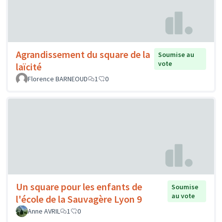
Agrandissement du square de la
Soumise au
vote
laïcité
Florence BARNEOUD
1
0
Un square pour les enfants de
Soumise
au vote
l'école de la Sauvagère Lyon 9
Anne AVRIL
1
0