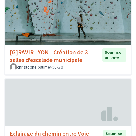
[G]RAVIR LYON - Création de 3
Soumise
au vote
salles d’escalade municipale
christophe baume
0
0
Eclairage du chemin entre Voie
Soumise