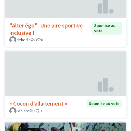
"Alter égo": Une aire sportive
Soumise au
vote
inclusive !
dehedin
3
0
« Cocon d’allaitement »
Soumise au vote
Leclerc
3
0