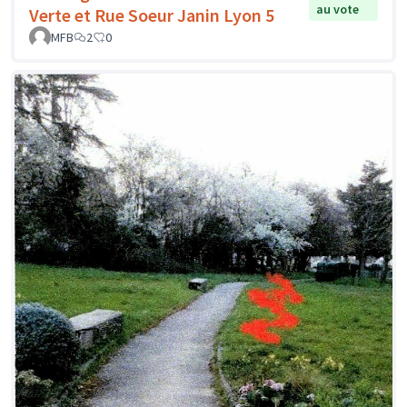
au vote
Verte et Rue Soeur Janin Lyon 5
MFB
2
0