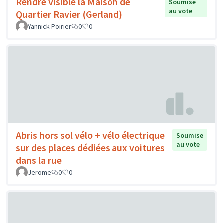
Rendre visible la Maison de
Soumise
au vote
Quartier Ravier (Gerland)
Yannick Poirier
0
0
Abris hors sol vélo + vélo électrique
Soumise
au vote
sur des places dédiées aux voitures
dans la rue
Jerome
0
0