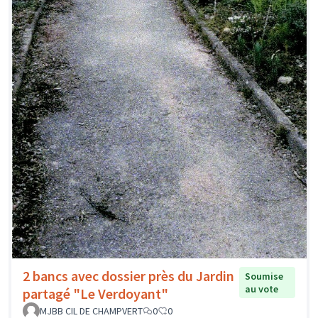
2 bancs avec dossier près du Jardin
Soumise
au vote
partagé "Le Verdoyant"
MJBB CIL DE CHAMPVERT
0
0