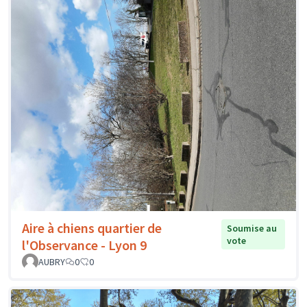
Aire à chiens quartier de
Soumise au
vote
l'Observance - Lyon 9
AUBRY
0
0