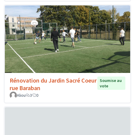
Rénovation du Jardin Sacré Coeur
Soumise au
vote
rue Baraban
Aliou
3
0