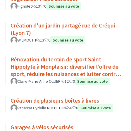
Fignolet
13
0
Soumise au vote
Création d'un jardin partagé rue de Créqui
(Lyon 7)
WILMOUTH
13
0
Soumise au vote
Rénovation du terrain de sport Saint
Hippolyte à Monplaisir: diversifier l’offre de
sport, réduire les nuisances et lutter contre
l’îlot de chaleur
Claire-Marie Anne OLLIER
12
0
Soumise au vote
Création de plusieurs boîtes à livres
Vanessa Cyrielle RUCHETON
6
0
Soumise au vote
Garages à vélos sécurisés