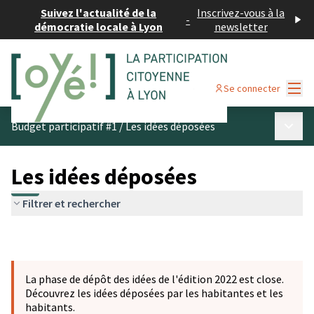
Suivez l'actualité de la
Inscrivez-vous à la
-
démocratie locale à Lyon
newsletter
Menu
Se connecter
Menu p
Budget participatif #1
/
Les idées déposées
Les idées déposées
Filtrer et rechercher
La phase de dépôt des idées de l'édition 2022 est close.
Découvrez les idées déposées par les habitantes et les
habitants.