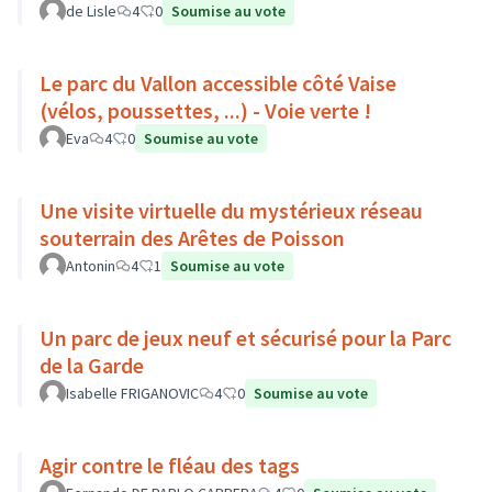
de Lisle
4
0
Soumise au vote
Le parc du Vallon accessible côté Vaise
(vélos, poussettes, ...) - Voie verte !
Eva
4
0
Soumise au vote
Une visite virtuelle du mystérieux réseau
souterrain des Arêtes de Poisson
Antonin
4
1
Soumise au vote
Un parc de jeux neuf et sécurisé pour la Parc
de la Garde
Isabelle FRIGANOVIC
4
0
Soumise au vote
Agir contre le fléau des tags