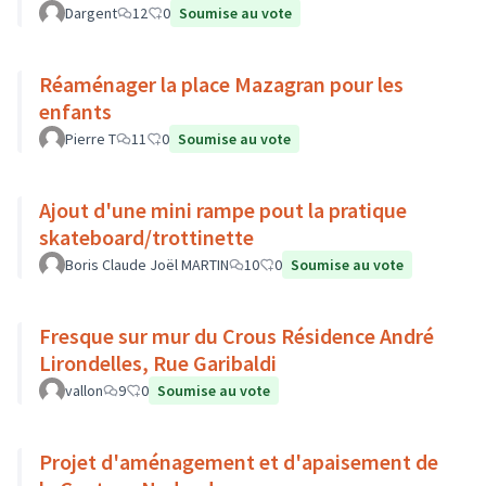
Dargent
12
0
Soumise au vote
Réaménager la place Mazagran pour les
enfants
Pierre T
11
0
Soumise au vote
Ajout d'une mini rampe pout la pratique
skateboard/trottinette
Boris Claude Joël MARTIN
10
0
Soumise au vote
Fresque sur mur du Crous Résidence André
Lirondelles, Rue Garibaldi
vallon
9
0
Soumise au vote
Projet d'aménagement et d'apaisement de