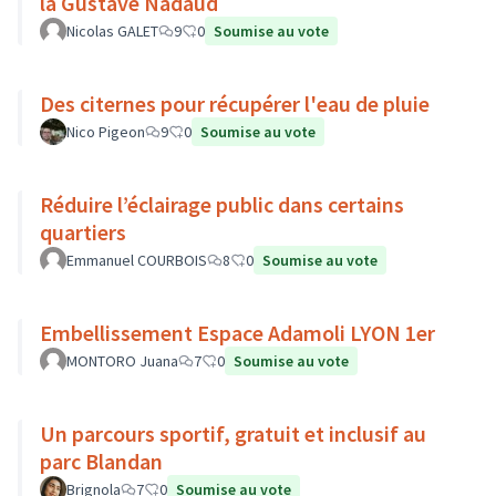
la Gustave Nadaud
Nicolas GALET
9
0
Soumise au vote
Des citernes pour récupérer l'eau de pluie
Nico Pigeon
9
0
Soumise au vote
Réduire l’éclairage public dans certains
quartiers
Emmanuel COURBOIS
8
0
Soumise au vote
Embellissement Espace Adamoli LYON 1er
MONTORO Juana
7
0
Soumise au vote
Un parcours sportif, gratuit et inclusif au
parc Blandan
Brignola
7
0
Soumise au vote