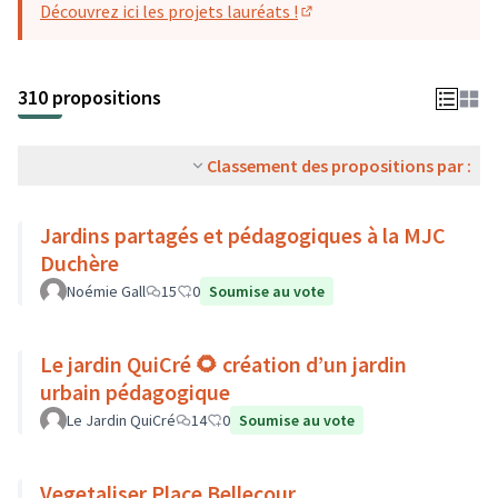
Découvrez ici les projets lauréats !
(S'ouvre dans un nouvel o
310 propositions
Classement des propositions par :
Jardins partagés et pédagogiques à la MJC
Duchère
Noémie Gall
15
0
Soumise au vote
Le jardin QuiCré 🌻 création d’un jardin
urbain pédagogique
Le Jardin QuiCré
14
0
Soumise au vote
Vegetaliser Place Bellecour