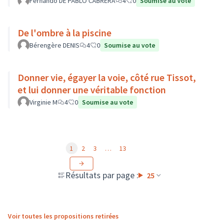
Fernando DE PABLO CABRERA
4
0
Soumise au vote
De l'ombre à la piscine
Bérengère DENIS
4
0
Soumise au vote
Donner vie, égayer la voie, côté rue Tissot,
et lui donner une véritable fonction
Virginie M
4
0
Soumise au vote
1
2
3
…
13
Résultats par page :
25
Voir toutes les propositions retirées