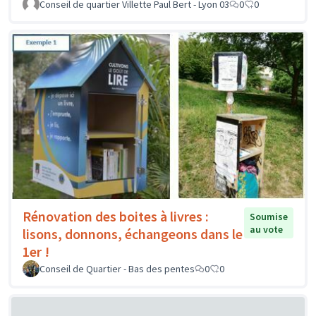
Conseil de quartier Villette Paul Bert - Lyon 03
0
0
Rénovation des boites à livres :
Soumise
au vote
lisons, donnons, échangeons dans le
1er !
Conseil de Quartier - Bas des pentes
0
0