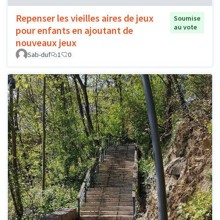
Repenser les vieilles aires de jeux
Soumise
au vote
pour enfants en ajoutant de
nouveaux jeux
Sab-duf
1
0