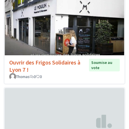
Ouvrir des Frigos Solidaires à
Soumise au
vote
Lyon 7 !
Thomas
0
0