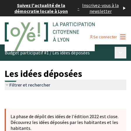
Suivez l'actualité de la
Inscrivez-vous à la
-
démocratie locale à Lyon
newsletter
Menu
Se connecter
Menu p
Budget participatif #1
/
Les idées déposées
Les idées déposées
Filtrer et rechercher
La phase de dépôt des idées de l'édition 2022 est close.
Découvrez les idées déposées par les habitantes et les
habitants.