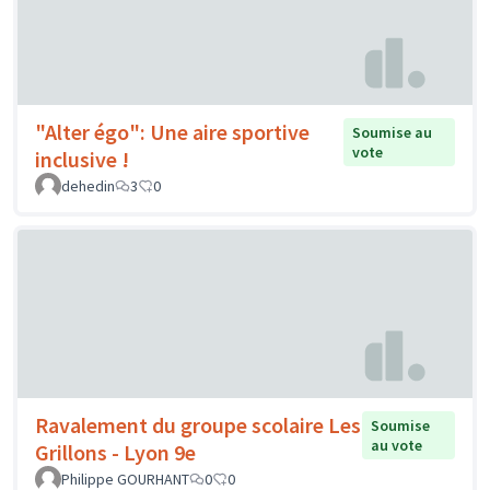
"Alter égo": Une aire sportive
Soumise au
vote
inclusive !
dehedin
3
0
Ravalement du groupe scolaire Les
Soumise
au vote
Grillons - Lyon 9e
Philippe GOURHANT
0
0