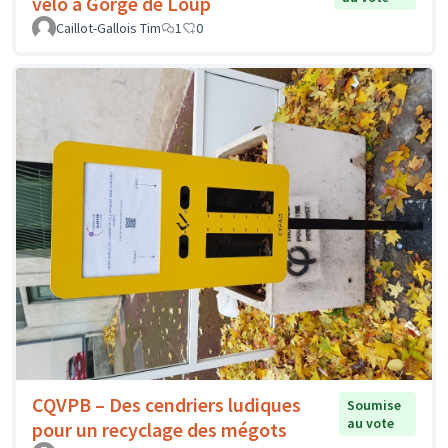
vélo à Gorge de Loup
Caillot-Gallois Tim
1
0
CQVPB – Des cendriers ludiques
Soumise
au vote
pour un recyclage des mégots