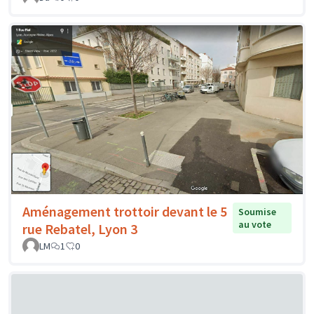
Aménagement trottoir devant le 5
Soumise
au vote
rue Rebatel, Lyon 3
LM
1
0