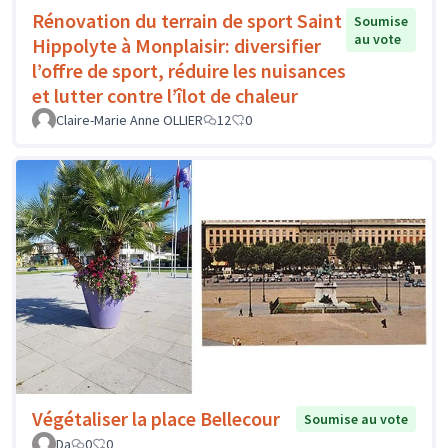
Rénovation du terrain de sport Saint
Soumise
au vote
Hippolyte à Monplaisir: diversifier
l’offre de sport, réduire les nuisances
et lutter contre l’îlot de chaleur
Claire-Marie Anne OLLIER
12
0
Végétaliser la place Bellecour
Soumise au vote
Da
0
0