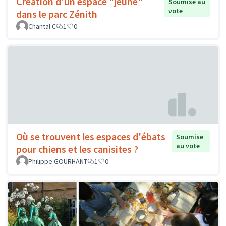
Création d'un espace "jeune"
Soumise au
vote
dans le parc Zénith
Chantal C
1
0
Où se trouvent les espaces d'ébats
Soumise
au vote
pour chiens et les canisites ?
Philippe GOURHANT
1
0