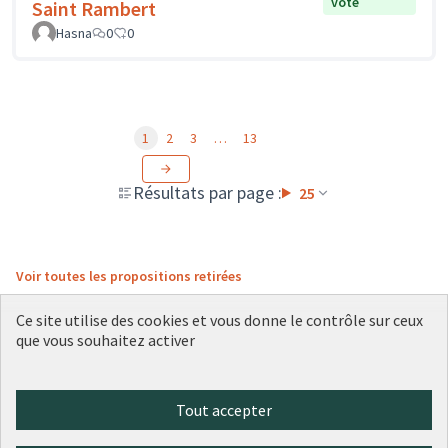
vote
Saint Rambert
Hasna
0
0
1
2
3
…
13
Résultats par page :
25
Voir toutes les propositions retirées
Ce site utilise des cookies et vous donne le contrôle sur ceux
que vous souhaitez activer
Conditions d'utilisation
Paramètres des cookies
Plateforme de participation citoyenne de la Ville de Lyon sur X
Plateforme de participation citoyenne de la Ville de Lyon sur Face
Plateforme de participation citoyenne de la Ville de Lyon sur 
Plateforme de participation citoyenne de la Ville de Lyo
Plateforme de participation citoyenne de la Ville d
Tout accepter
(Lien externe)
(Lien externe)
(Lien externe)
(Lien externe)
(Lien externe)