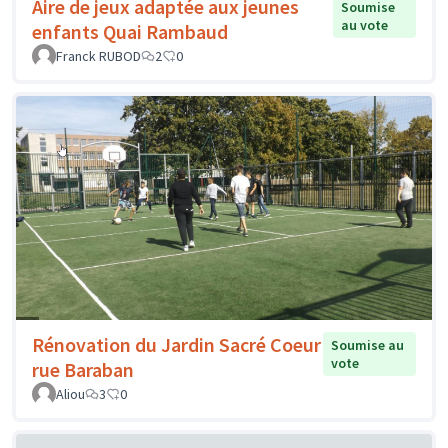
Aire de jeux adaptée aux jeunes
Soumise
au vote
enfants Quai Rambaud
Franck RUBOD
2
0
Rénovation du Jardin Sacré Coeur
Soumise au
vote
rue Baraban
Aliou
3
0