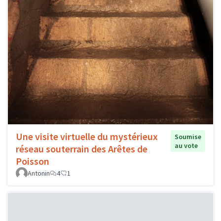
Une visite virtuelle du mystérieux
Soumise
au vote
réseau souterrain des Arêtes de
Poisson
Antonin
4
1