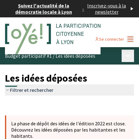
Suivez l'actualité de la
Inscrivez-vous à la
-
démocratie locale à Lyon
newsletter
Menu
Se connecter
Menu p
Budget participatif #1
/
Les idées déposées
Les idées déposées
Filtrer et rechercher
La phase de dépôt des idées de l'édition 2022 est close.
Découvrez les idées déposées par les habitantes et les
habitants.