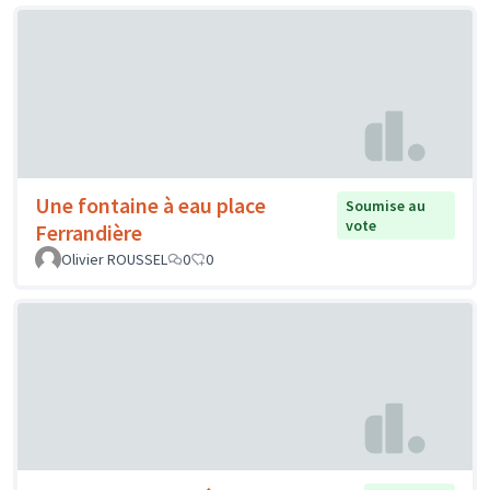
Une fontaine à eau place
Soumise au
vote
Ferrandière
Olivier ROUSSEL
0
0