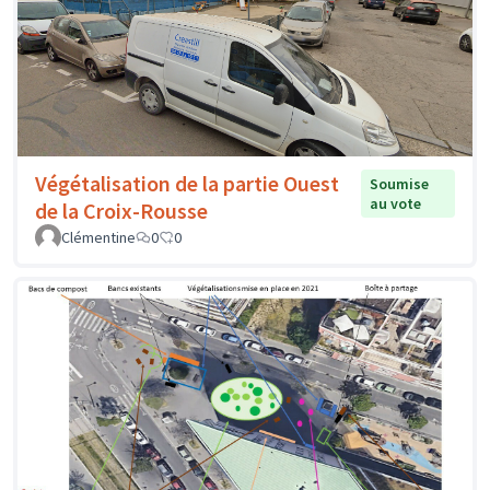
Végétalisation de la partie Ouest
Soumise
au vote
de la Croix-Rousse
Clémentine
0
0