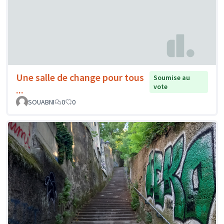
Une salle de change pour tous
Soumise au
vote
...
SOUABNI
0
0