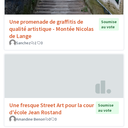
Une promenade de graffitis de
Soumise
au vote
qualité artistique - Montée Nicolas
de Lange
Sanchez
1
0
Une fresque Street Art pour la cour
Soumise
au vote
d'école Jean Rostand
Amandine Benon
0
0