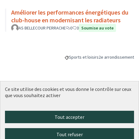
Améliorer les performances énergétiques du
club-house en modernisant les radiateurs
AS BELLECOUR PERRACHE
0
0
Soumise au vote
Sports et loisirs
2e arrondissement
Filtrer les résultats de la catégorie : S
Filtrer les résultats p
Ce site utilise des cookies et vous donne le contrôle sur ceux
Budget
que vous souhaitez activer
100 000 €
Tout accepter
Partager
Suivre
Tout refuser