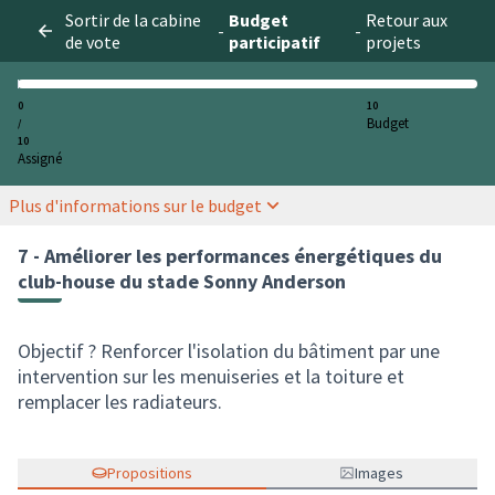
Sortir de la cabine
Budget
Retour aux
-
-
de vote
participatif
projets
0
10
Budget
/
10
Assigné
Plus d'informations sur le budget
7 - Améliorer les performances énergétiques du
club-house du stade Sonny Anderson
Objectif ? Renforcer l'isolation du bâtiment par une
intervention sur les menuiseries et la toiture et
remplacer les radiateurs.
Propositions
Images