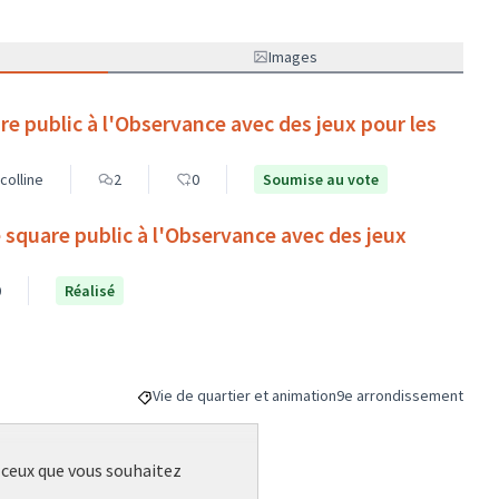
Images
re public à l'Observance avec des jeux pour les
colline
2
0
Soumise au vote
e square public à l'Observance avec des jeux
0
Réalisé
Vie de quartier et animation
9e arrondissement
Filtrer les résultats de la catégorie : Vie de quartier
Filtrer les résultats pou
r ceux que vous souhaitez
éférence : -PROJ-2022-10-17