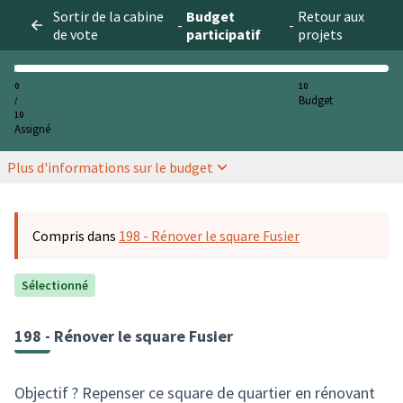
Sortir de la cabine
Budget
Retour aux
-
-
de vote
participatif
projets
0
10
Budget
/
10
Assigné
Plus d'informations sur le budget
Compris dans
198 - Rénover le square Fusier
Sélectionné
198 - Rénover le square Fusier
Objectif ? Repenser ce square de quartier en rénovant