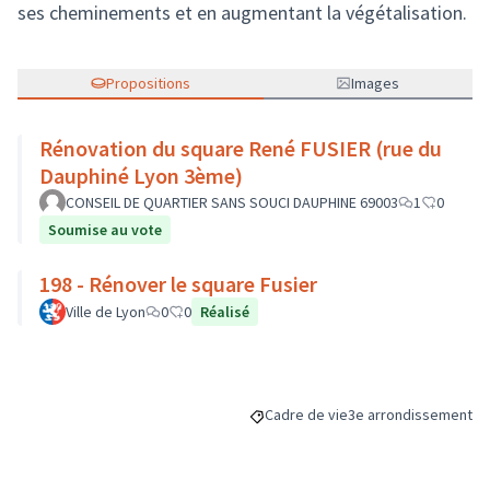
ses cheminements et en augmentant la végétalisation.
Propositions
Images
Rénovation du square René FUSIER (rue du
Dauphiné Lyon 3ème)
CONSEIL DE QUARTIER SANS SOUCI DAUPHINE 69003
1
0
Soumise au vote
198 - Rénover le square Fusier
Ville de Lyon
0
0
Réalisé
Cadre de vie
3e arrondissement
Filtrer les résultats de la catégori
Filtrer les résultats p