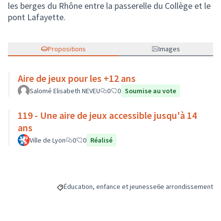
les berges du Rhône entre la passerelle du Collège et le
pont Lafayette.
Propositions
Images
Aire de jeux pour les +12 ans
Salomé Elisabeth NEVEU
0
0
Soumise au vote
119 - Une aire de jeux accessible jusqu'à 14
ans
Ville de Lyon
0
0
Réalisé
Éducation, enfance et jeunesse
6e arrondissement
Filtrer les résultats de la catégorie : Éducation, enfa
Filtrer les résultats p