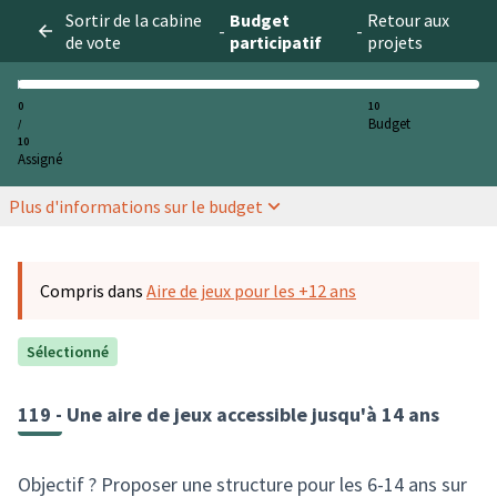
Sortir de la cabine
Budget
Retour aux
-
-
de vote
participatif
projets
0
10
Budget
/
10
Assigné
Plus d'informations sur le budget
Compris dans
Aire de jeux pour les +12 ans
Sélectionné
119 - Une aire de jeux accessible jusqu'à 14 ans
Objectif ? Proposer une structure pour les 6-14 ans sur