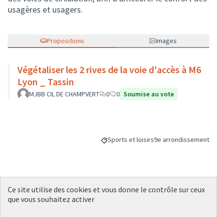
usagères et usagers.
Propositions
Images
Végétaliser les 2 rives de la voie d'accès à M6
Lyon _ Tassin
MJBB CIL DE CHAMPVERT
0
0
Soumise au vote
Sports et loisirs
9e arrondissement
Filtrer les résultats de la catégorie : S
Filtrer les résultats p
Ce site utilise des cookies et vous donne le contrôle sur ceux
Budget
que vous souhaitez activer
10 000 €