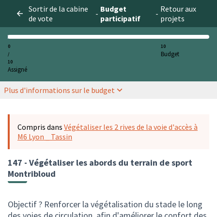
Sortir de la cabine
Budget
Retour aux
-
-
de vote
participatif
projets
0
10
Budget
/
10
Assigné
Plus d'informations sur le budget
Compris dans
Végétaliser les 2 rives de la voie d'accès à
M6 Lyon _ Tassin
147 - Végétaliser les abords du terrain de sport
Montribloud
Objectif ? Renforcer la végétalisation du stade le long
des voies de circulation, afin d'améliorer le confort des