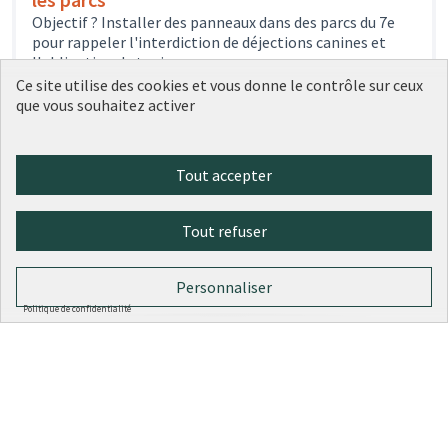
Objectif ? Installer des panneaux dans des parcs du 7e
pour rappeler l'interdiction de déjections canines et
l'obligation de tenir...
149
votes
Cadre de vie
7e arrondissement
Ce site utilise des cookies et vous donne le contrôle sur ceux
500 €
que vous souhaitez activer
Tout accepter
1
2
3
4
5
Tout refuser
Résultats par page :
100
Personnaliser
Politique de confidentialité