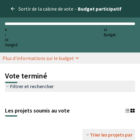
Sortir de la cabine de vote
-
Budget participatif
0
10
Budget
/
10
Assigné
Plus d'informations sur le budget
Vote terminé
Filtrer et rechercher
Les projets soumis au vote
Trier les projets par