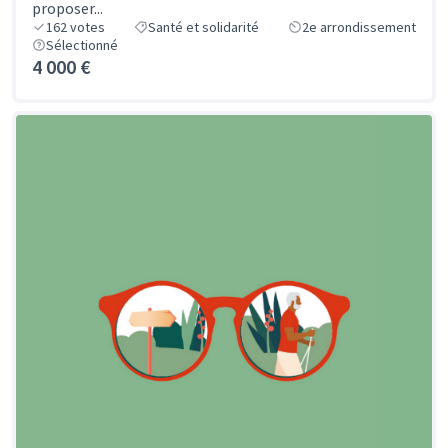
proposer...
162
votes
Santé et solidarité
2e arrondissement
Sélectionné
4 000 €