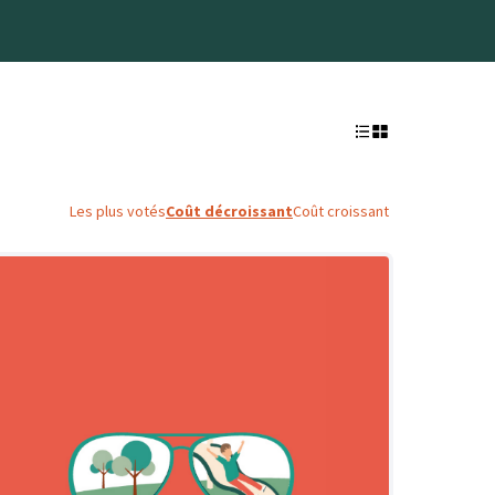
Les plus votés
Coût décroissant
Coût croissant