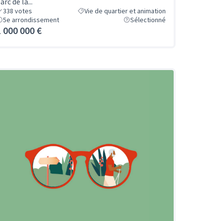
arc de la...
338
votes
Vie de quartier et animation
5e arrondissement
Sélectionné
1 000 000 €