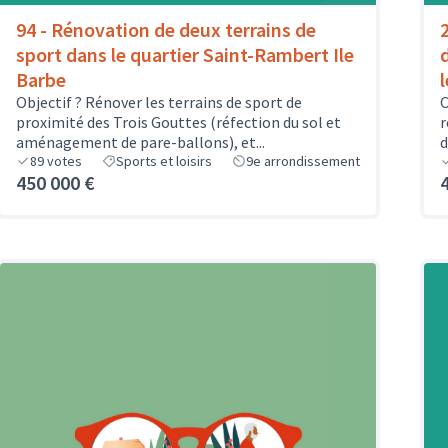
94 - Rénovation de deux terrains de
sport dans le quartier Saint-Rambert Ile
Barbe
Objectif ? Rénover les terrains de sport de
O
proximité des Trois Gouttes (réfection du sol et
r
aménagement de pare-ballons), et...
d
89
votes
Sports et loisirs
9e arrondissement
450 000 €