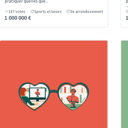
pratiquer quelles que...
p
187
votes
Sports et loisirs
5e arrondissement
1 000 000 €