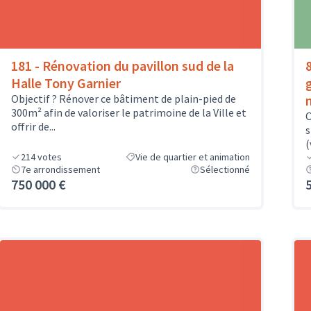
181 - Rénovation du pavillon sud de la
Halle Tony Garnier
Objectif ? Rénover ce bâtiment de plain-pied de
300m² afin de valoriser le patrimoine de la Ville et
O
offrir de...
s
(
214
votes
Vie de quartier et animation
7e arrondissement
Sélectionné
750 000 €