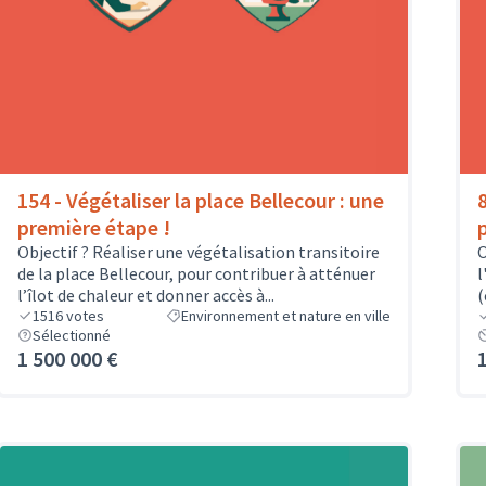
154 - Végétaliser la place Bellecour : une
première étape !
Objectif ? Réaliser une végétalisation transitoire
O
de la place Bellecour, pour contribuer à atténuer
l
l’îlot de chaleur et donner accès à...
(
1516
votes
Environnement et nature en ville
Sélectionné
1 500 000 €