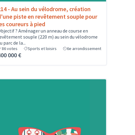
214 - Au sein du vélodrome, création
d'une piste en revêtement souple pour
les coureurs à pied
bjectif ? Aménager un anneau de course en
evêtement souple (220 m) au sein du vélodrome
u parc de la...
86
votes
Sports et loisirs
6e arrondissement
400 000 €