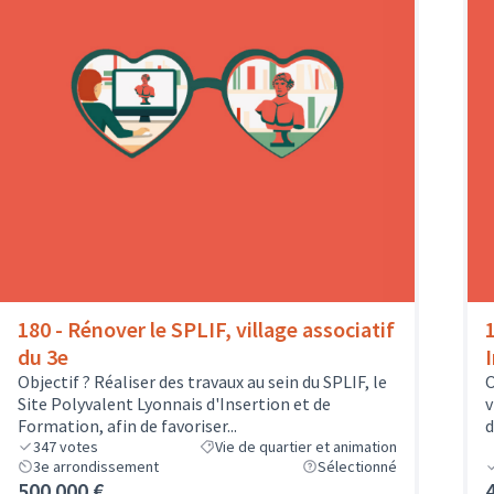
180 - Rénover le SPLIF, village associatif
du 3e
Objectif ? Réaliser des travaux au sein du SPLIF, le
O
Site Polyvalent Lyonnais d'Insertion et de
v
Formation, afin de favoriser...
d
347
votes
Vie de quartier et animation
3e arrondissement
Sélectionné
500 000 €