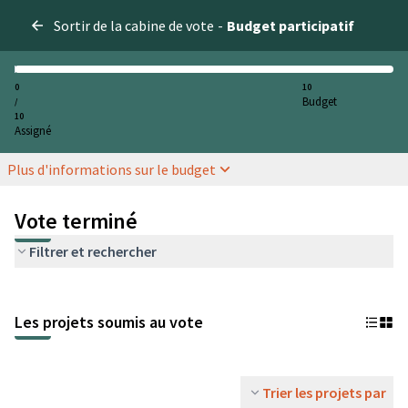
Sortir de la cabine de vote
-
Budget participatif
0
10
Budget
/
10
Assigné
Plus d'informations sur le budget
Vote terminé
Filtrer et rechercher
Les projets soumis au vote
Trier les projets par