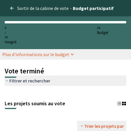
Sortir de la cabine de vote
-
Budget participatif
0
10
Budget
/
10
Assigné
Plus d'informations sur le budget
Vote terminé
Filtrer et rechercher
Les projets soumis au vote
Trier les projets par