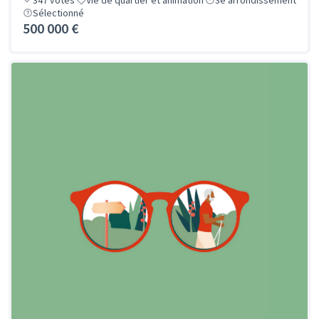
347
votes
Vie de quartier et animation
3e arrondissement
Sélectionné
500 000 €