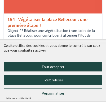
154 - Végétaliser la place Bellecour : une
première étape !
Objectif ? Réaliser une végétalisation transitoire de la
place Bellecour, pour contribuer à atténuer l’îlot de
chaleur et donner accès à...
1516
votes
Environnement et nature en ville
Sélectionné
Ce site utilise des cookies et vous donne le contrôle sur ceux
1 500 000 €
que vous souhaitez activer
Tout accepter
1
2
3
4
5
Tout refuser
Résultats par page :
25
Personnaliser
Politique de confidentialité