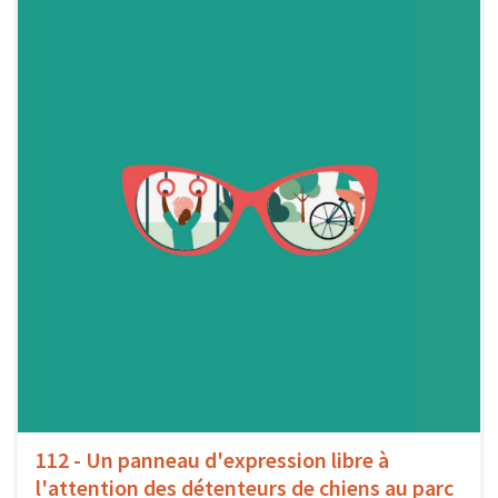
112 - Un panneau d'expression libre à
l'attention des détenteurs de chiens au parc