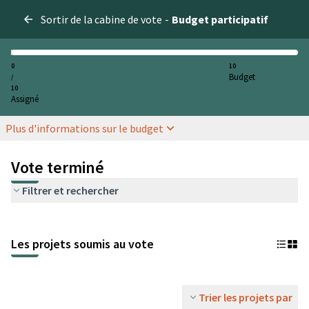
Sortir de la cabine de vote
-
Budget participatif
0
10
Budget
/
10
Assigné
Plus d'informations sur le budget
Vote terminé
Filtrer et rechercher
Les projets soumis au vote
Trier les projets par