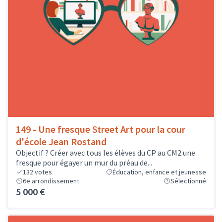
149 - Une fresque Street Art pour la cour
d'école Jean Rostand
Objectif ? Créer avec tous les élèves du CP au CM2 une
fresque pour égayer un mur du préau de...
132
votes
Éducation, enfance et jeunesse
6e arrondissement
Sélectionné
5 000 €