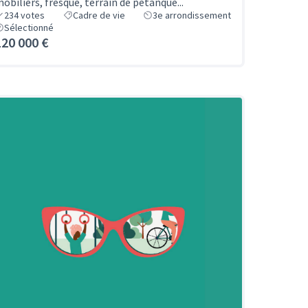
obiliers, fresque, terrain de pétanque...
234
votes
Cadre de vie
3e arrondissement
Sélectionné
120 000 €