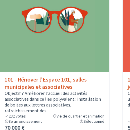
101 - Rénover l'Espace 101, salles
municipales et associatives
Objectif ? Améliorer l'accueil des activités
O
associatives dans ce lieu polyvalent : installation
u
de boites aux lettres associatives,
d
rafraichissement des...
232
votes
Vie de quartier et animation
8e arrondissement
Sélectionné
70 000 €