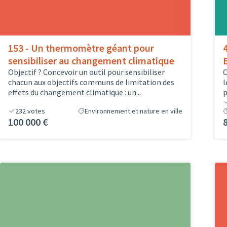
153 - Un thermomètre géant pour
sensibiliser au changement climatique
Objectif ? Concevoir un outil pour sensibiliser
O
chacun aux objectifs communs de limitation des
l
effets du changement climatique : un...
p
232
votes
Environnement et nature en ville
100 000 €