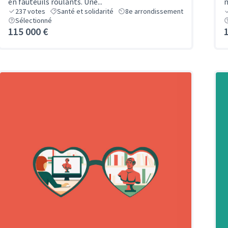
en fauteuils roulants. Une...
m
237
votes
Santé et solidarité
8e arrondissement
Sélectionné
115 000 €