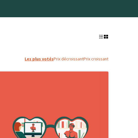
Les plus votés
Prix décroissant
Prix croissant