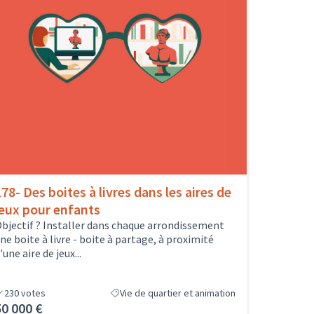
178- Des boites à livres dans les aires de
jeux pour enfants
bjectif ? Installer dans chaque arrondissement
ne boite à livre - boite à partage, à proximité
'une aire de jeux...
230
votes
Vie de quartier et animation
50 000 €