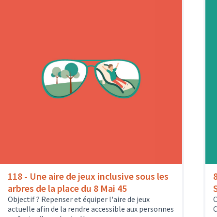
118 - Une aire de jeux inclusive sous les
arbres de la place du 8 Mai 45
Objectif ? Repenser et équiper l'aire de jeux
O
actuelle afin de la rendre accessible aux personnes
C