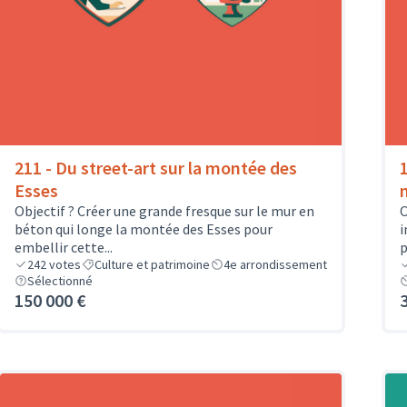
211 - Du street-art sur la montée des
Esses
Objectif ? Créer une grande fresque sur le mur en
O
béton qui longe la montée des Esses pour
i
embellir cette...
p
242
votes
Culture et patrimoine
4e arrondissement
Sélectionné
150 000 €