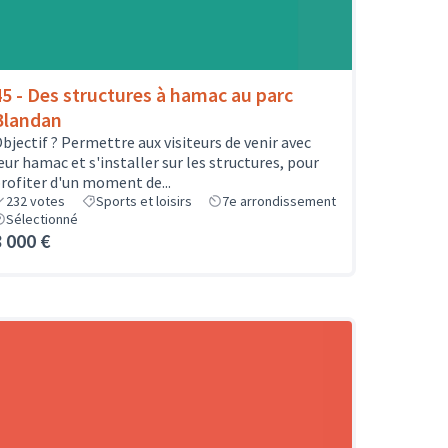
45 - Des structures à hamac au parc
Blandan
bjectif ? Permettre aux visiteurs de venir avec
eur hamac et s'installer sur les structures, pour
rofiter d'un moment de...
232
votes
Sports et loisirs
7e arrondissement
Sélectionné
8 000 €