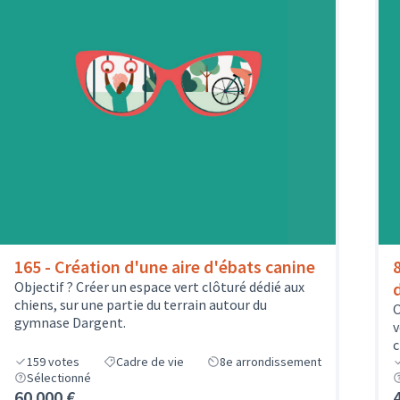
165 - Création d'une aire d'ébats canine
Objectif ? Créer un espace vert clôturé dédié aux
chiens, sur une partie du terrain autour du
O
gymnase Dargent.
v
c
159
votes
Cadre de vie
8e arrondissement
Sélectionné
60 000 €