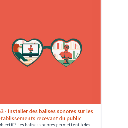
3 - Installer des balises sonores sur les
établissements recevant du public
bjectif ? Les balises sonores permettent à des