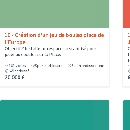
10 - Création d'un jeu de boules place de
l'Europe
Objectif ? Installer un espace en stabilisé pour
O
jouer aux boules sur la Place.
f
r
161
votes
Sports et loisirs
6e arrondissement
Sélectionné
20 000 €