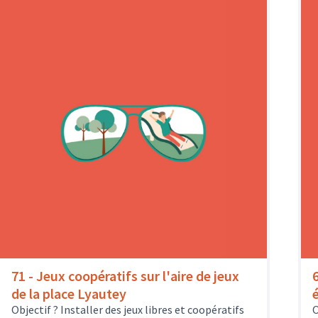
71 - Jeux coopératifs sur l'aire de jeux
6
de la place Lyautey
Objectif ? Installer des jeux libres et coopératifs
O