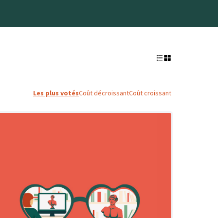
Les plus votés
Coût décroissant
Coût croissant