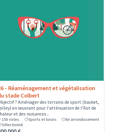
86 - Réaménagement et végétalisation
du stade Colbert
bjectif ? Aménager des terrains de sport (basket,
olley) en œuvrant pour l'atténuation de l'îlot de
haleur et des nuisances...
158
votes
Sports et loisirs
8e arrondissement
Sélectionné
400 000 €