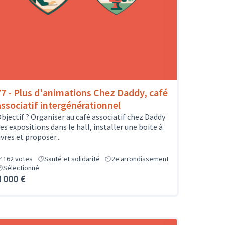
77 - Plus d'animations Chez Daddy, café
associatif intergénérationnel
bjectif ? Organiser au café associatif chez Daddy
es expositions dans le hall, installer une boite à
ivres et proposer...
162
votes
Santé et solidarité
2e arrondissement
Sélectionné
4 000 €