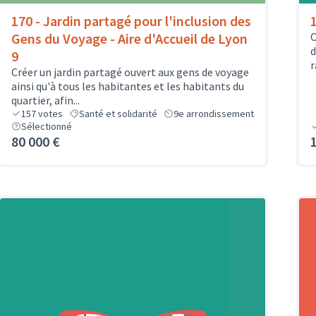
170 - Jardin partagé pour l'inclusion des
Gens du Voyage - Aire d'Accueil de Lyon
O
d
9
r
Créer un jardin partagé ouvert aux gens de voyage
ainsi qu'à tous les habitantes et les habitants du
quartier, afin...
157
votes
Santé et solidarité
9e arrondissement
Sélectionné
80 000 €