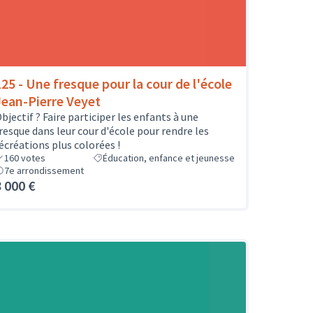
125 - Une fresque pour la cour de l'école
Jean-Pierre Veyet
bjectif ? Faire participer les enfants à une
resque dans leur cour d'école pour rendre les
écréations plus colorées !
160
votes
Éducation, enfance et jeunesse
7e arrondissement
8 000 €