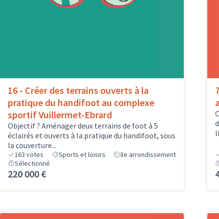
16 - Créer des terrains ouverts à la
pratique du handifoot au complexe
sportif Vuillermet-Ebrard
O
d
Objectif ? Aménager deux terrains de foot à 5
l
éclairés et ouverts à la pratique du handifoot, sous
la couverture...
163
votes
Sports et loisirs
8e arrondissement
Sélectionné
220 000 €