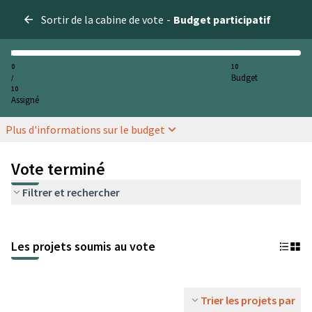
Sortir de la cabine de vote
-
Budget participatif
0
10
Budget
/
10
Assigné
Plus d'informations sur le budget
Vote terminé
Filtrer et rechercher
Les projets soumis au vote
Trier les projets par