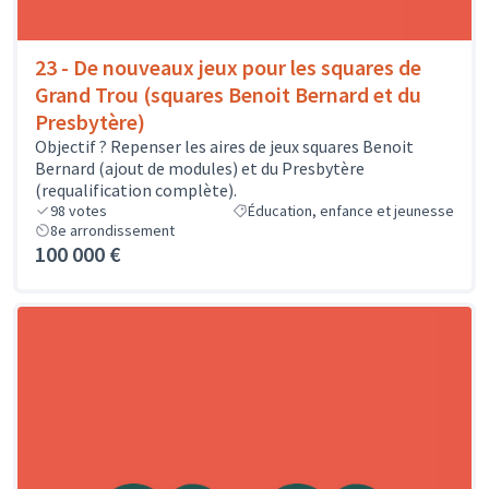
23 - De nouveaux jeux pour les squares de
Grand Trou (squares Benoit Bernard et du
Presbytère)
Objectif ? Repenser les aires de jeux squares Benoit
Bernard (ajout de modules) et du Presbytère
(requalification complète).
98
votes
Éducation, enfance et jeunesse
8e arrondissement
100 000 €