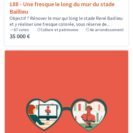
188 - Une fresque le long du mur du stade
Baillieu
Objectif ? Rénover le mur qui long le stade René Baillieu
et y réaliser une fresque colorée, sous réserve de...
67
votes
Culture et patrimoine
4e arrondissement
35 000 €