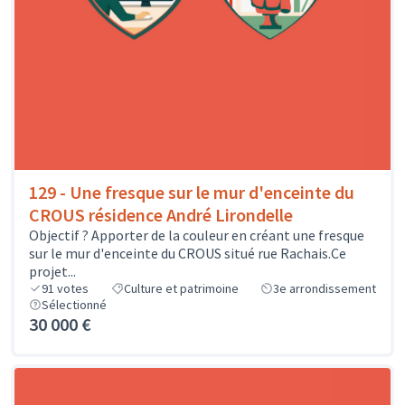
129 - Une fresque sur le mur d'enceinte du
CROUS résidence André Lirondelle
Objectif ? Apporter de la couleur en créant une fresque
sur le mur d'enceinte du CROUS situé rue Rachais.Ce
projet...
91
votes
Culture et patrimoine
3e arrondissement
Sélectionné
30 000 €