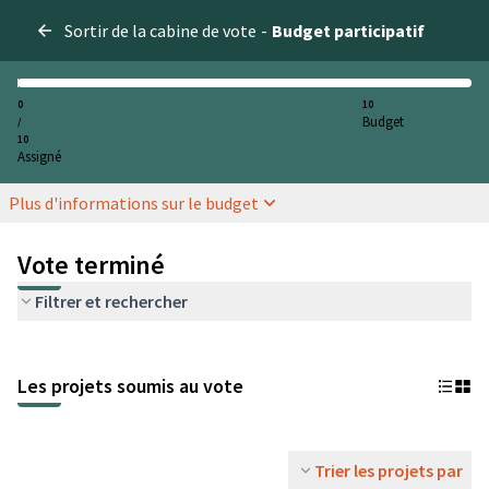
Sortir de la cabine de vote
-
Budget participatif
0
10
Budget
/
10
Assigné
Plus d'informations sur le budget
Vote terminé
Filtrer et rechercher
Les projets soumis au vote
Trier les projets par