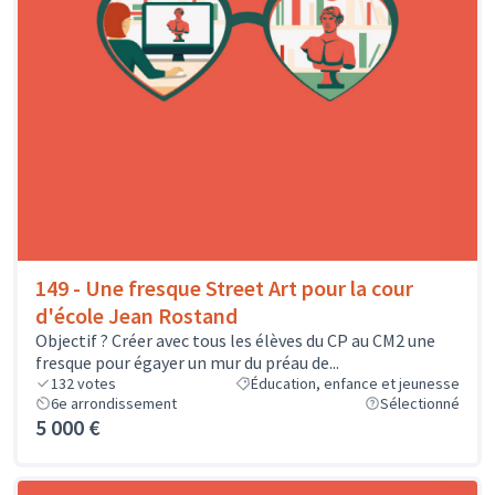
149 - Une fresque Street Art pour la cour
d'école Jean Rostand
Objectif ? Créer avec tous les élèves du CP au CM2 une
fresque pour égayer un mur du préau de...
132
votes
Éducation, enfance et jeunesse
6e arrondissement
Sélectionné
5 000 €