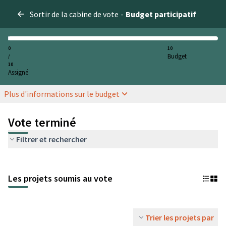
Sortir de la cabine de vote
-
Budget participatif
0
10
Budget
/
10
Assigné
Plus d'informations sur le budget
Vote terminé
Filtrer et rechercher
Les projets soumis au vote
Trier les projets par