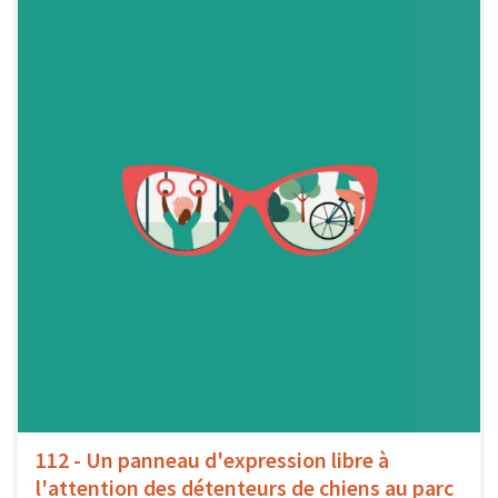
112 - Un panneau d'expression libre à
l'attention des détenteurs de chiens au parc