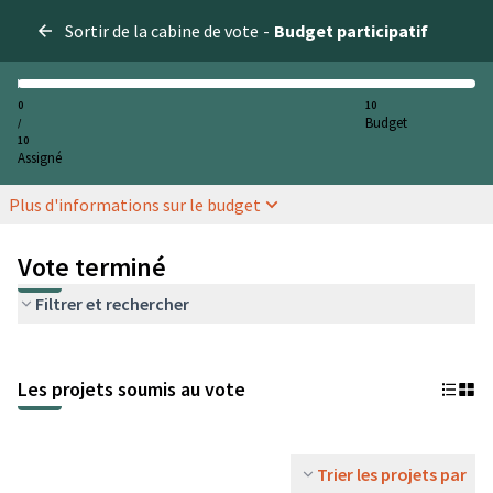
Sortir de la cabine de vote
-
Budget participatif
0
10
Budget
/
10
Assigné
Plus d'informations sur le budget
Vote terminé
Filtrer et rechercher
Les projets soumis au vote
Trier les projets par