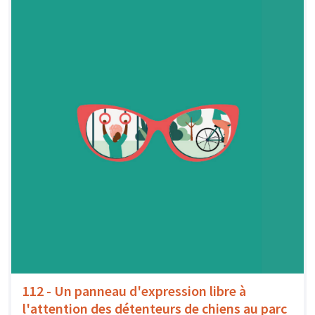
112 - Un panneau d'expression libre à
l'attention des détenteurs de chiens au parc