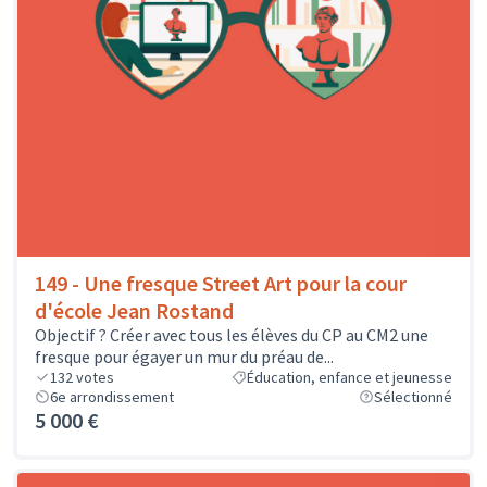
149 - Une fresque Street Art pour la cour
d'école Jean Rostand
Objectif ? Créer avec tous les élèves du CP au CM2 une
fresque pour égayer un mur du préau de...
132
votes
Éducation, enfance et jeunesse
6e arrondissement
Sélectionné
5 000 €