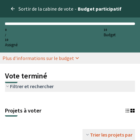
Sortir de la cabine de vote
-
Budget participatif
0
10
Budget
/
10
Assigné
Plus d'informations sur le budget
Vote terminé
Filtrer et rechercher
Projets à voter
Trier les projets par