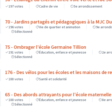
197
votes
Cadre de vie
5e arrondissement
70 - Jardins partagés et pédagogiques à la MJC D
196
votes
Vie de quartier et animation
9e arrond
Sélectionné
75 - Ombrager l'école Germaine Tillion
191
votes
Éducation, enfance et jeunesse
2e ar
Sélectionné
176 - Des vélos pour les écoles et les maisons de re
188
votes
Santé et solidarité
65 - Des abords attrayants pour l'école maternelle
188
votes
Éducation, enfance et jeunesse
8e ar
Sélectionné