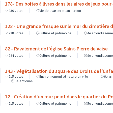
178- Des boites à livres dans les aires de jeux pour
230
votes
Vie de quartier et animation
128 - Une grande fresque sur le mur du cimetière 
228
votes
Culture et patrimoine
4e arrondisseme
82 - Ravalement de l'église Saint-Pierre de Vaise
224
votes
Culture et patrimoine
9e arrondisseme
143 - Végétalisation du square des Droits de l'Enf
215
votes
Environnement et nature en ville
6e ar
Sélectionné
12 - Création d'un mur peint dans le quartier du P
215
votes
Culture et patrimoine
5e arrondisseme