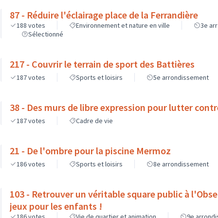
87 - Réduire l'éclairage place de la Ferrandière
188
votes
Environnement et nature en ville
3e ar
Sélectionné
217 - Couvrir le terrain de sport des Battières
187
votes
Sports et loisirs
5e arrondissement
38 - Des murs de libre expression pour lutter contr
187
votes
Cadre de vie
21 - De l'ombre pour la piscine Mermoz
186
votes
Sports et loisirs
8e arrondissement
103 - Retrouver un véritable square public à l'Obs
jeux pour les enfants !
186
votes
Vie de quartier et animation
9e arrond