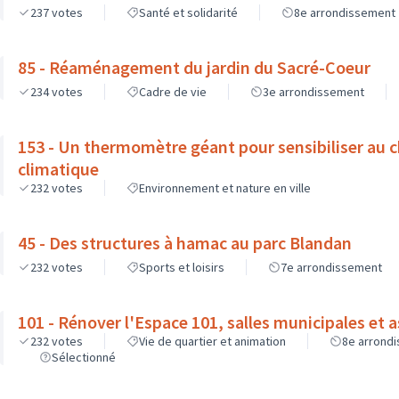
237
votes
Santé et solidarité
8e arrondissement
85 - Réaménagement du jardin du Sacré-Coeur
234
votes
Cadre de vie
3e arrondissement
153 - Un thermomètre géant pour sensibiliser au
climatique
232
votes
Environnement et nature en ville
45 - Des structures à hamac au parc Blandan
232
votes
Sports et loisirs
7e arrondissement
101 - Rénover l'Espace 101, salles municipales et 
232
votes
Vie de quartier et animation
8e arrond
Sélectionné