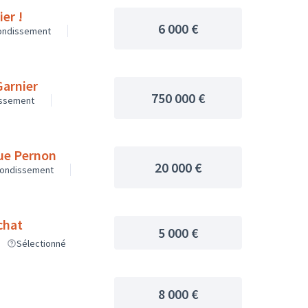
ier !
6 000 €
rondissement
Garnier
750 000 €
issement
rue Pernon
20 000 €
rondissement
chat
5 000 €
Sélectionné
8 000 €