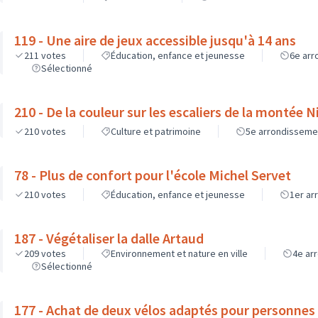
119 - Une aire de jeux accessible jusqu'à 14 ans
211
votes
Éducation, enfance et jeunesse
6e ar
Sélectionné
210 - De la couleur sur les escaliers de la montée 
210
votes
Culture et patrimoine
5e arrondisseme
78 - Plus de confort pour l'école Michel Servet
210
votes
Éducation, enfance et jeunesse
1er ar
187 - Végétaliser la dalle Artaud
209
votes
Environnement et nature en ville
4e ar
Sélectionné
177 - Achat de deux vélos adaptés pour personnes 