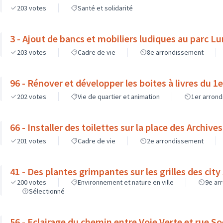
203
votes
Santé et solidarité
3 - Ajout de bancs et mobiliers ludiques au parc L
203
votes
Cadre de vie
8e arrondissement
96 - Rénover et développer les boites à livres du 1e
202
votes
Vie de quartier et animation
1er arron
66 - Installer des toilettes sur la place des Archives
201
votes
Cadre de vie
2e arrondissement
41 - Des plantes grimpantes sur les grilles des city
200
votes
Environnement et nature en ville
9e ar
Sélectionné
56 - Eclairage du chemin entre Voie Verte et rue S