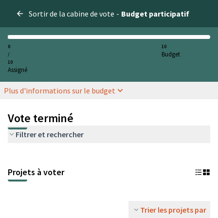
Sortir de la cabine de vote
-
Budget participatif
0
10
Budget
/
10
Assigné
Plus d'informations sur le budget
Vote terminé
Filtrer et rechercher
Projets à voter
Trier les projets par