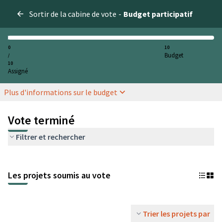
Sortir de la cabine de vote
-
Budget participatif
0
10
Budget
/
10
Assigné
Plus d'informations sur le budget
Vote terminé
Filtrer et rechercher
Les projets soumis au vote
Trier les projets par