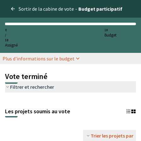
Sortir de la cabine de vote
-
Budget participatif
0
10
Budget
/
10
Assigné
Plus d'informations sur le budget
Vote terminé
Filtrer et rechercher
Les projets soumis au vote
Trier les projets par