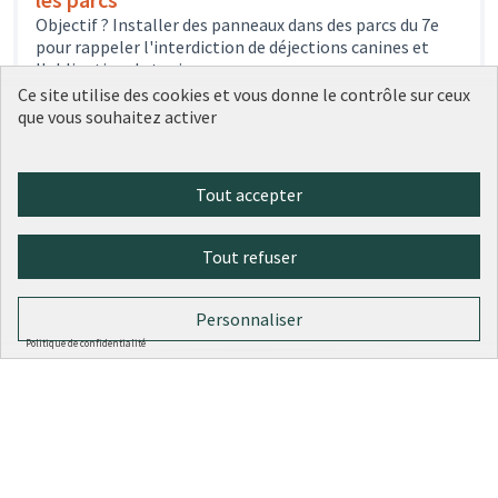
Objectif ? Installer des panneaux dans des parcs du 7e
pour rappeler l'interdiction de déjections canines et
l'obligation de tenir...
149
votes
Cadre de vie
7e arrondissement
Ce site utilise des cookies et vous donne le contrôle sur ceux
500 €
que vous souhaitez activer
Tout accepter
1
2
3
4
5
Tout refuser
Résultats par page :
25
Personnaliser
Politique de confidentialité