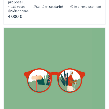
proposer...
162
votes
Santé et solidarité
2e arrondissement
Sélectionné
4 000 €