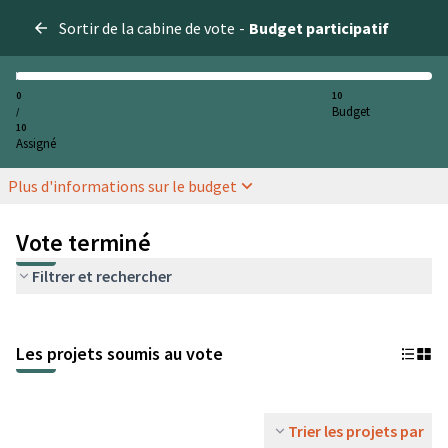
Sortir de la cabine de vote
-
Budget participatif
0
10
Budget
/
10
Assigné
Plus d'informations sur le budget
Vote terminé
Filtrer et rechercher
Les projets soumis au vote
Trier les projets par