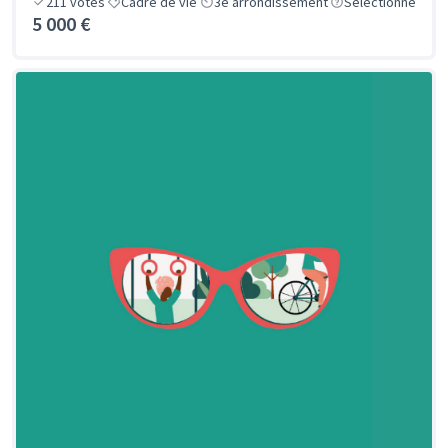
211
votes
Cadre de vie
3e arrondissement
Sélectionné
5 000 €