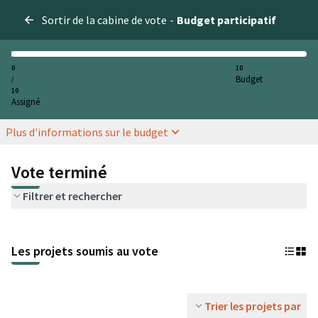
Sortir de la cabine de vote
-
Budget participatif
0
10
Budget
/
10
Assigné
Plus d'informations sur le budget
Vote terminé
Filtrer et rechercher
Les projets soumis au vote
Trier les projets par