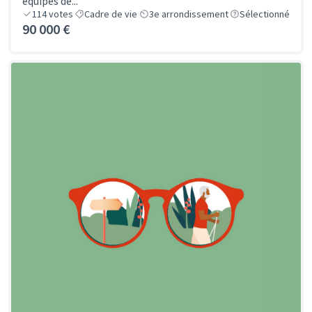
équipés de...
114
votes
Cadre de vie
3e arrondissement
Sélectionné
90 000 €