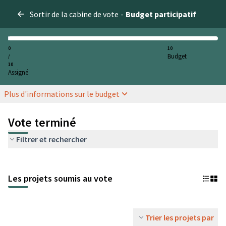
Sortir de la cabine de vote
-
Budget participatif
0
10
Budget
/
10
Assigné
Plus d'informations sur le budget
Vote terminé
Filtrer et rechercher
Les projets soumis au vote
Trier les projets par