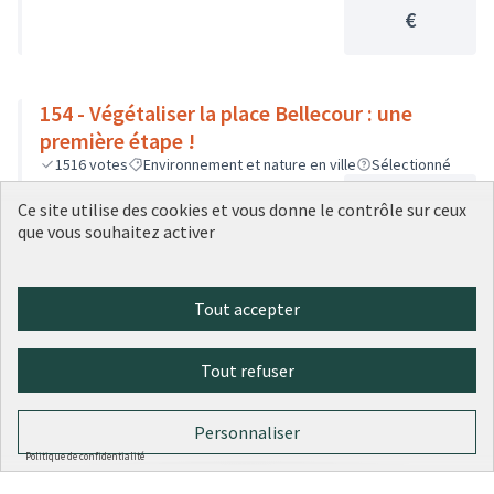
€
154 - Végétaliser la place Bellecour : une
première étape !
1516
votes
Environnement et nature en ville
Sélectionné
1 500 000
Ce site utilise des cookies et vous donne le contrôle sur ceux
€
que vous souhaitez activer
Tout accepter
1
2
3
4
5
Tout refuser
Résultats par page :
25
Personnaliser
Politique de confidentialité