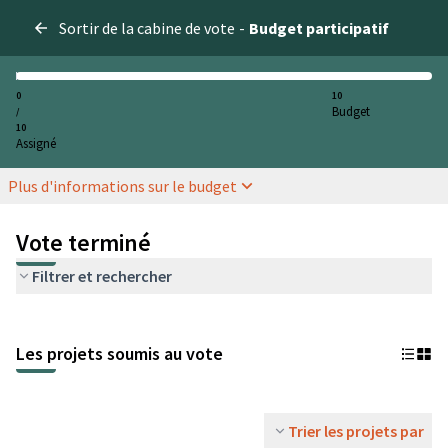
Sortir de la cabine de vote
-
Budget participatif
0
10
Budget
/
10
Assigné
Plus d'informations sur le budget
Vote terminé
Filtrer et rechercher
Les projets soumis au vote
Trier les projets par