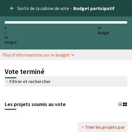
Sortir de la cabine de vote
-
Budget participatif
0
10
Budget
/
10
Assigné
Plus d'informations sur le budget
Vote terminé
Filtrer et rechercher
Les projets soumis au vote
Trier les projets par