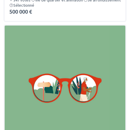
347
votes
Vie de quartier et animation
3e arrondissement
Sélectionné
500 000 €