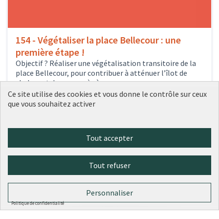
154 - Végétaliser la place Bellecour : une
première étape !
Objectif ? Réaliser une végétalisation transitoire de la
place Bellecour, pour contribuer à atténuer l’îlot de
chaleur et donner accès à...
1516
votes
Environnement et nature en ville
Sélectionné
Ce site utilise des cookies et vous donne le contrôle sur ceux
1 500 000 €
que vous souhaitez activer
Tout accepter
1
2
3
4
5
Tout refuser
Résultats par page :
50
Personnaliser
Politique de confidentialité