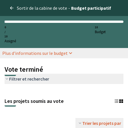
Sortir de la cabine de vote
-
Budget participatif
0
10
Budget
/
10
Assigné
Plus d'informations sur le budget
Vote terminé
Filtrer et rechercher
Les projets soumis au vote
Trier les projets par