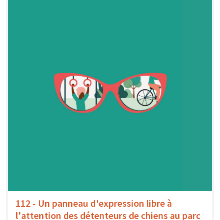
112 - Un panneau d'expression libre à
l'attention des détenteurs de chiens au parc