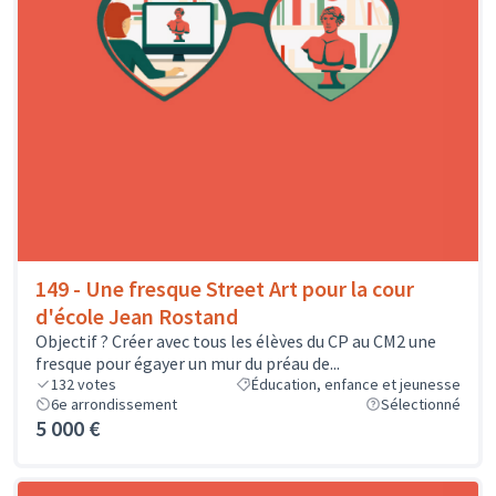
149 - Une fresque Street Art pour la cour
d'école Jean Rostand
Objectif ? Créer avec tous les élèves du CP au CM2 une
fresque pour égayer un mur du préau de...
132
votes
Éducation, enfance et jeunesse
6e arrondissement
Sélectionné
5 000 €