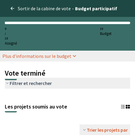
Sortir de la cabine de vote
-
Budget participatif
0
10
Budget
/
10
Assigné
Plus d'informations sur le budget
Vote terminé
Filtrer et rechercher
Les projets soumis au vote
Trier les projets par