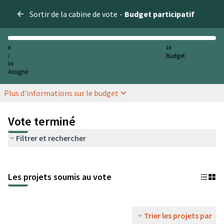
Sortir de la cabine de vote
-
Budget participatif
0
10
Budget
/
10
Assigné
Plus d'informations sur le budget
Vote terminé
Filtrer et rechercher
Les projets soumis au vote
Trier les projets par