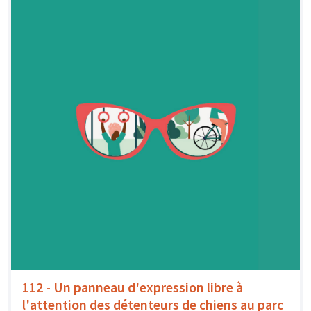
112 - Un panneau d'expression libre à
l'attention des détenteurs de chiens au parc