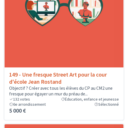
149 - Une fresque Street Art pour la cour
d'école Jean Rostand
Objectif ? Créer avec tous les élèves du CP au CM2 une
fresque pour égayer un mur du préau de...
132
votes
Éducation, enfance et jeunesse
6e arrondissement
Sélectionné
5 000 €