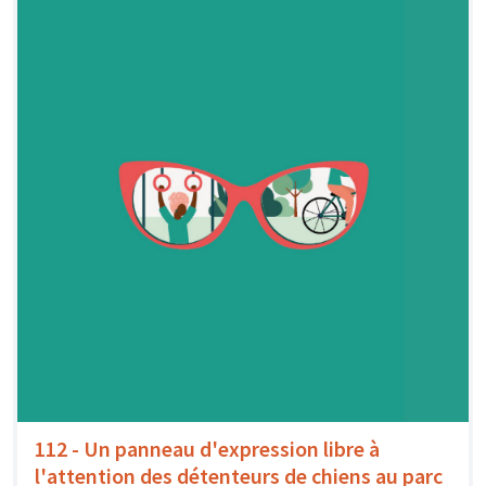
112 - Un panneau d'expression libre à
l'attention des détenteurs de chiens au parc