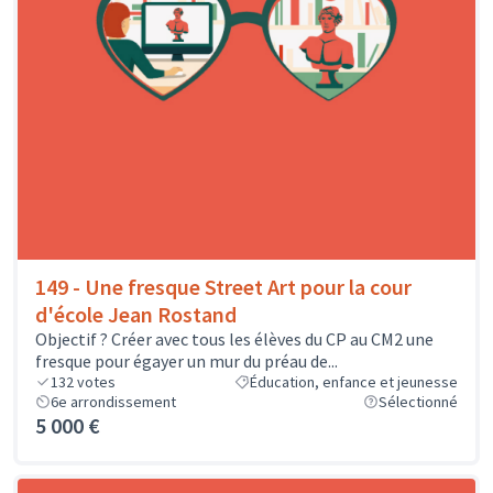
149 - Une fresque Street Art pour la cour
d'école Jean Rostand
Objectif ? Créer avec tous les élèves du CP au CM2 une
fresque pour égayer un mur du préau de...
132
votes
Éducation, enfance et jeunesse
6e arrondissement
Sélectionné
5 000 €