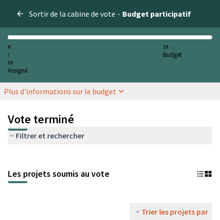
Sortir de la cabine de vote
-
Budget participatif
0
10
Budget
/
10
Assigné
Plus d'informations sur le budget
Vote terminé
Filtrer et rechercher
Les projets soumis au vote
Trier les projets par